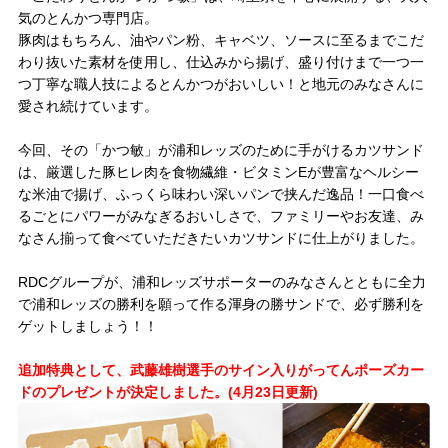
気のとんかつ専門店。
試合運営管理規定
豚肉はもちろん、油やパン粉、キャベツ、ソースに至るまでこだ
わり抜いた素材を使用し、仕込みから揚げ、盛り付けまで一つ一
つ丁寧な職人技によるとんかつがおいしい！と地元のみなさんに
愛され続けています。
今回、その「かつ敏」が浦和レッズのために手がけるカツサンド
は、厳選した豚ヒレ肉を食物繊維・ビタミンEが豊富なヘルシー
な米油で揚げ、ふっくら味わい深いパンで挟んだ逸品！一口食べ
るごとにパワーがみなぎるおいしさで、ファミリーやお友達、み
なさん揃って食べていただきたいカツサンドに仕上がりました。
RDCグループが、浦和レッズサポーターのみなさんとともに全力
で浦和レッズの勝利を願って作る渾身の勝サンドで、必ず勝利を
ゲットしましょう！！
追加特典として、武藤雄樹選手のサイン入りがってんポーズカー
ドのプレゼントが決定しました。(4月23日更新)