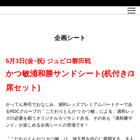
試合日程
トップチーム
チケット情報
REX CLUB
レッドボルテージ
クラブプロフィール
パートナー
レディースオフィシャルサイト
ハートフルクラブとは
壁紙ダウンロード
レッズランドオフィシャルサイト
試合速報
REX CLUBとは
Partners PLAZA
ユース
REX TICKETとは
オンラインショップ
バーチャル背景ダウンロード
浦和レッズ 理念
コーチングスタッフ
2022個人出場データ[PDF]
ジュニアユース
REX CLUB LOYALTY
パートナーストーリー
初めて観戦ガイド
ジュニア
過去の個人出場データ
育成オフィシャルサイト
REX TICKETで購入
REX CLUB よくある質問
浦和レッズ 選手理念
ホスピタリティシート
ハートフルスクール
ぬりえダウンロード
チケット販売日
ハートフルクリニック
MDP(マッチデープログラム/WEB版)
会社概況
過去の試合結果
レッズビジネスクラブ
浦和レッズサッカー塾
経営情報
チケットの購入方法
全試合記録[PDF]
年表
企画シート
Who's Who[PDF]
席種・料金
ホームタウン
広告のお問合せ
ハートフルトーク
REDS TOMORROW
2022シーズンチケット
ホームタウン活動報告BLOG
埼玉スタジアム2002(アクセス)
ハートフルサッカー
『浦和レッズをみにいこう!!』マップ
団体観戦チケット
浦和駒場スタジアム(アクセス)
企画シート
このゆびとまれっず！
ハートフルパートナー
アーカイブ
テーブルシート
リンク
ハートフルクラブ掲示板
R-file
ホームゲーム情報
ファミリーシート
5月3日(金･祝) ジュビロ磐田戦
観戦ルールとマナー
車いす席
浦和サッカーストリート(URAWA SOCCER STREET)
ビューボックス
新型コロナウイルス感染症対策
天皇杯
アウェイチケット
かつ敏浦和勝サンドシート(机付き/3
横断幕掲出希望者の事前申請
オフィシャルサポーターズクラブ
大旗掲出希望者の事前申請
浦和レッズ後援会
席セット)
振り旗掲出希望者の事前申請
SPORTS FOR PEACE! プロジェクト
支援活動
がってん寿司でおなじみ、浦和レッズプレミアムパートナーであ
オフィシャルフラッグ以外の旗(Lフラッグサイズ以下)掲出希望者の事
安全で快適なスタジアムに向けて
るRDCグループの「こだわりとんかつ かつ敏」による、浦和レッ
前申請
ズの必勝を願うオリジナルカツサンド弁当、その名も『浦和勝サ
クラウドファンディングご支援者
ンド』が楽しめる企画シートの登場です！
ホームゲームでの入場方法について
トレーニングスケジュール
「こだわりとんかつ かつ敏」は、埼玉県を中心に展開する、大人
大原サッカー場
SPORTS FOR PEACE! プロジェクト