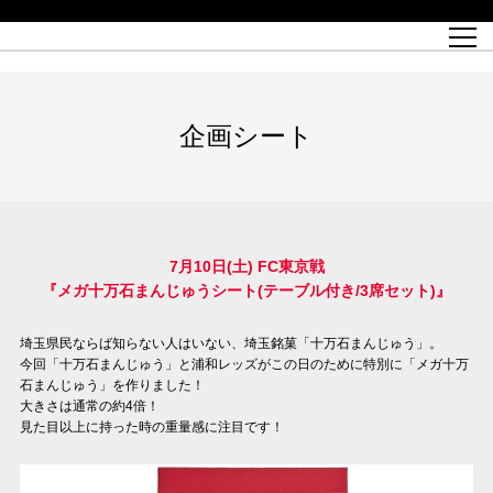
試合日程
トップチーム
チケット情報
REX CLUB
レッドボルテージ
クラブプロフィール
パートナー
レディースオフィシャルサイト
ハートフルクラブとは
壁紙ダウンロード
レッズランドオフィシャルサイト
試合速報
REX CLUBとは
Partners PLAZA
ユース
REX TICKETとは
オンラインショップ
バーチャル背景ダウンロード
浦和レッズ 理念
コーチングスタッフ
2022個人出場データ[PDF]
ジュニアユース
REX CLUB LOYALTY
パートナーストーリー
初めて観戦ガイド
ジュニア
過去の個人出場データ
育成オフィシャルサイト
REX TICKETで購入
REX CLUB よくある質問
浦和レッズ 選手理念
ホスピタリティシート
ハートフルスクール
ぬりえダウンロード
チケット販売日
ハートフルクリニック
MDP(マッチデープログラム/WEB版)
会社概況
過去の試合結果
レッズビジネスクラブ
浦和レッズサッカー塾
経営情報
チケットの購入方法
全試合記録[PDF]
年表
企画シート
Who's Who[PDF]
席種・料金
ホームタウン
広告のお問合せ
ハートフルトーク
REDS TOMORROW
2022シーズンチケット
ホームタウン活動報告BLOG
埼玉スタジアム2002(アクセス)
ハートフルサッカー
『浦和レッズをみにいこう!!』マップ
団体観戦チケット
浦和駒場スタジアム(アクセス)
企画シート
このゆびとまれっず！
ハートフルパートナー
アーカイブ
テーブルシート
リンク
ハートフルクラブ掲示板
R-file
ホームゲーム情報
ファミリーシート
観戦ルールとマナー
車いす席
浦和サッカーストリート(URAWA SOCCER STREET)
ビューボックス
新型コロナウイルス感染症対策
天皇杯
アウェイチケット
7月10日(土) FC東京戦
『メガ十万石まんじゅうシート(テーブル付き/3席セット)』
横断幕掲出希望者の事前申請
オフィシャルサポーターズクラブ
大旗掲出希望者の事前申請
浦和レッズ後援会
振り旗掲出希望者の事前申請
SPORTS FOR PEACE! プロジェクト
支援活動
埼玉県民ならば知らない人はいない、埼玉銘菓「十万石まんじゅう」。
今回「十万石まんじゅう」と浦和レッズがこの日のために特別に「メガ十万
オフィシャルフラッグ以外の旗(Lフラッグサイズ以下)掲出希望者の事
安全で快適なスタジアムに向けて
石まんじゅう」を作りました！
前申請
大きさは通常の約4倍！
クラウドファンディングご支援者
見た目以上に持った時の重量感に注目です！
ホームゲームでの入場方法について
トレーニングスケジュール
大原サッカー場
SPORTS FOR PEACE! プロジェクト