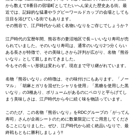
から数えて8番目の宿場町としてたいへん栄えた歴史ある街。最
試合運営管理規定
近では、記録的な猛暑やラグビーワールドカップの会場としても
注目を浴びている街でもあります。
その熊谷で、江戸時代から続く名物いなりをご存じでしょうか？
江戸時代の宝暦年間、熊谷市の妻沼地区で長～いいなり寿司が売
られていました。そのいなり寿司は、通常のいなり2つ分くらい
ある長さが特徴で、その美味しさから評判が広がり、名物『熊谷
いなり』として親しまれてきました。
今もその長～い形状は変わらず、現在まで守り継がれています。
名物『熊谷いなり』の特徴は、その味付けにもあります。「ノー
マル」「胡麻とガリを混ぜたシャリを使用」「黒糖を使用した黒
いなり」の3種あり、ボリュームがあるのにペロリと平らげてし
まう美味しさは、江戸時代から今に続く味を物語っています。
このたび、この名物『熊谷いなり』をRDCグループの「がってん
寿司」さんが企画シートのために数量限定にてご用意してくださ
ることになりました。ぜひ、江戸時代から続く絶品いなりで、最
終戦もともに勝利しましょう!!