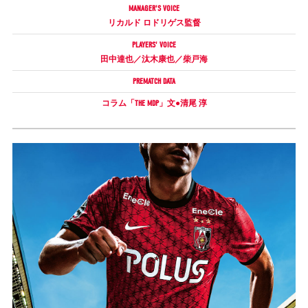
MANAGER'S VOICE
リカルド ロドリゲス監督
試合運営管理規定
PLAYERS' VOICE
田中達也／汰木康也／柴戸海
PREMATCH DATA
コラム「THE MDP」文●清尾 淳