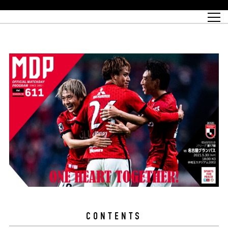
試合日程
トップチーム
チケット情報
REX CLUB
レッドボルテージ
クラブプロフィール
パートナー
レディースオフィシャルサイト
ハートフルクラブとは
壁紙ダウンロード
レッズランドオフィシャルサイト
試合速報
REX CLUBとは
Partners PLAZA
ユース
REX TICKETとは
オンラインショップ
バーチャル背景ダウンロード
浦和レッズ 理念
コーチングスタッフ
2022個人出場データ[PDF]
ジュニアユース
REX CLUB LOYALTY
パートナーストーリー
初めて観戦ガイド
ジュニア
過去の個人出場データ
育成オフィシャルサイト
REX TICKETで購入
REX CLUB よくある質問
浦和レッズ 選手理念
ホスピタリティシート
ハートフルスクール
ぬりえダウンロード
チケット販売日
ハートフルクリニック
MDP(マッチデープログラム/WEB版)
会社概況
過去の試合結果
レッズビジネスクラブ
浦和レッズサッカー塾
経営情報
チケットの購入方法
全試合記録[PDF]
年表
Who's Who[PDF]
席種・料金
ホームタウン
広告のお問合せ
ハートフルトーク
REDS TOMORROW
2022シーズンチケット
ホームタウン活動報告BLOG
埼玉スタジアム2002(アクセス)
ハートフルサッカー
『浦和レッズをみにいこう!!』マップ
団体観戦チケット
浦和駒場スタジアム(アクセス)
企画シート
このゆびとまれっず！
ハートフルパートナー
アーカイブ
テーブルシート
リンク
ハートフルクラブ掲示板
R-file
ホームゲーム情報
ファミリーシート
観戦ルールとマナー
車いす席
浦和サッカーストリート(URAWA SOCCER STREET)
ビューボックス
新型コロナウイルス感染症対策
天皇杯
アウェイチケット
横断幕掲出希望者の事前申請
オフィシャルサポーターズクラブ
大旗掲出希望者の事前申請
浦和レッズ後援会
振り旗掲出希望者の事前申請
SPORTS FOR PEACE! プロジェクト
支援活動
オフィシャルフラッグ以外の旗(Lフラッグサイズ以下)掲出希望者の事
安全で快適なスタジアムに向けて
前申請
クラウドファンディングご支援者
ホームゲームでの入場方法について
トレーニングスケジュール
CONTENTS
大原サッカー場
SPORTS FOR PEACE! プロジェクト