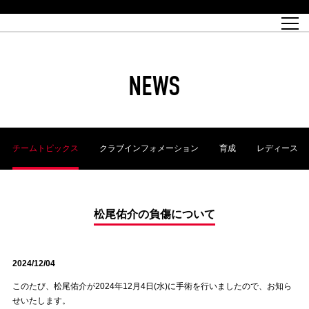
試合日程
トップチーム
チケット情報
REX CLUB
レッドボルテージ
クラブプロフィール
パートナー
レディースオフィシャルサイト
ハートフルクラブとは
壁紙ダウンロード
レッズランドオフィシャルサイト
試合速報
REX CLUBとは
Partners PLAZA
ユース
REX TICKETとは
オンラインショップ
バーチャル背景ダウンロード
浦和レッズ 理念
コーチングスタッフ
2022個人出場データ[PDF]
ジュニアユース
REX CLUB LOYALTY
パートナーストーリー
初めて観戦ガイド
ジュニア
過去の個人出場データ
育成オフィシャルサイト
REX TICKETで購入
REX CLUB よくある質問
浦和レッズ 選手理念
ホスピタリティシート
ハートフルスクール
ぬりえダウンロード
チケット販売日
ハートフルクリニック
MDP(マッチデープログラム/WEB版)
会社概況
過去の試合結果
レッズビジネスクラブ
浦和レッズサッカー塾
経営情報
チケットの購入方法
全試合記録[PDF]
年表
NEWS
Who's Who[PDF]
席種・料金
ホームタウン
広告のお問合せ
ハートフルトーク
REDS TOMORROW
2022シーズンチケット
ホームタウン活動報告BLOG
埼玉スタジアム2002(アクセス)
ハートフルサッカー
『浦和レッズをみにいこう!!』マップ
団体観戦チケット
浦和駒場スタジアム(アクセス)
企画シート
このゆびとまれっず！
ハートフルパートナー
アーカイブ
テーブルシート
リンク
ハートフルクラブ掲示板
R-file
ホームゲーム情報
ファミリーシート
チームトピックス
クラブインフォメーション
育成
レディース
観戦ルールとマナー
車いす席
浦和サッカーストリート(URAWA SOCCER STREET)
ビューボックス
新型コロナウイルス感染症対策
天皇杯
アウェイチケット
横断幕掲出希望者の事前申請
オフィシャルサポーターズクラブ
大旗掲出希望者の事前申請
浦和レッズ後援会
振り旗掲出希望者の事前申請
SPORTS FOR PEACE! プロジェクト
支援活動
松尾佑介の負傷について
オフィシャルフラッグ以外の旗(Lフラッグサイズ以下)掲出希望者の事
安全で快適なスタジアムに向けて
前申請
2024/12/04
クラウドファンディングご支援者
ホームゲームでの入場方法について
トレーニングスケジュール
このたび、松尾佑介が2024年12月4日(水)に手術を行いましたので、お知ら
せいたします。
大原サッカー場
SPORTS FOR PEACE! プロジェクト