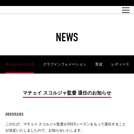
試合日程
トップチーム
チケット情報
REX CLUB
レッドボルテージ
クラブプロフィール
パートナー
レディースオフィシャルサイト
ハートフルクラブとは
壁紙ダウンロード
レッズランドオフィシャルサイト
試合速報
REX CLUBとは
Partners PLAZA
ユース
REX TICKETとは
オンラインショップ
バーチャル背景ダウンロード
浦和レッズ 理念
コーチングスタッフ
2022個人出場データ[PDF]
ジュニアユース
REX CLUB LOYALTY
パートナーストーリー
初めて観戦ガイド
ジュニア
過去の個人出場データ
育成オフィシャルサイト
REX TICKETで購入
REX CLUB よくある質問
浦和レッズ 選手理念
ホスピタリティシート
ハートフルスクール
ぬりえダウンロード
チケット販売日
ハートフルクリニック
MDP(マッチデープログラム/WEB版)
会社概況
過去の試合結果
レッズビジネスクラブ
浦和レッズサッカー塾
経営情報
チケットの購入方法
全試合記録[PDF]
年表
NEWS
Who's Who[PDF]
席種・料金
ホームタウン
広告のお問合せ
ハートフルトーク
REDS TOMORROW
2022シーズンチケット
ホームタウン活動報告BLOG
埼玉スタジアム2002(アクセス)
ハートフルサッカー
『浦和レッズをみにいこう!!』マップ
団体観戦チケット
浦和駒場スタジアム(アクセス)
企画シート
このゆびとまれっず！
ハートフルパートナー
アーカイブ
テーブルシート
リンク
ハートフルクラブ掲示板
R-file
ホームゲーム情報
ファミリーシート
チームトピックス
クラブインフォメーション
育成
レディース
観戦ルールとマナー
車いす席
浦和サッカーストリート(URAWA SOCCER STREET)
ビューボックス
新型コロナウイルス感染症対策
天皇杯
アウェイチケット
横断幕掲出希望者の事前申請
オフィシャルサポーターズクラブ
大旗掲出希望者の事前申請
浦和レッズ後援会
振り旗掲出希望者の事前申請
SPORTS FOR PEACE! プロジェクト
支援活動
マチェイ スコルジャ監督 退任のお知らせ
オフィシャルフラッグ以外の旗(Lフラッグサイズ以下)掲出希望者の事
安全で快適なスタジアムに向けて
前申請
2023/11/21
クラウドファンディングご支援者
ホームゲームでの入場方法について
トレーニングスケジュール
このたび、マチェイ スコルジャ監督が2023シーズンをもって退任すること
が決定いたしましたので、お知らせいたします。
大原サッカー場
SPORTS FOR PEACE! プロジェクト