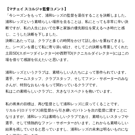
【マチェイ スコルジャ監督コメント】
試合運営管理規定
「今シーズンをもって、浦和レッズの監督を退任することを決断しました。
浦和レッズという素晴らしい場所を去ることは、私にとっても非常に辛い決
断ですが、私の人生において仕事と家族の優先順位を変えるべき時だと感
じ、こうした決断を下しました。
決断にあたっては、クラブと多くの時間をかけて話し合いを重ねてきまし
た。シーズンを通じて私に寄り添い続け、そしてこの決断を尊重してくれた
土田SD(スポーツダイレクター)や西野TD(テクニカルダイレクター)にはこの
場を借りて感謝を伝えたいと思います。
浦和レッズというクラブは、素晴らしい人たちによって形作られています。
選手、チームスタッフ、クラブスタッフ、そしてファン・サポーターのみな
さんが、特別なおもいをもって関わっているクラブです。
私はこの素晴らしいクラブに、大きなリスペクトを抱いています。
私の将来の目標は、再び監督として浦和レッズに戻ってくることです。
リカルド(ロドリゲス)前監督から引き継いだバトンを次の監督に渡すことに
なりますが、浦和レッズは素晴らしいクラブであり、素晴らしいスタッフや
選手、そして情熱的なファン・サポーターがいます。これからも素晴らしい
結果を残していけると思っていますし、浦和レッズの未来は明るいものにな