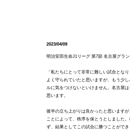
観戦ルールとマナー
試合運営管理規程
応援アイテムの事
練習
トレーニングスケジュール
大原サッカー場
2023/04/09
明治安田生命J1リーグ 第7節 名古屋グラ
「私たちにとって非常に難しい試合となり
よく守られていたと思いますが、もう少し
ルに気をつけないといけません。名古屋は
思います。
後半の立ち上がりは良かったと思いますが
ことによって、秩序を保とうとしました。
ず、結果としてこの試合に勝つことができ