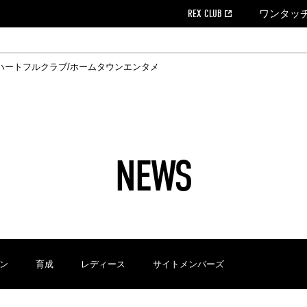
REX CLUB
ワンタッ
ハートフルクラブ/ホームタウン
エンタメ
クール
ウンロード
の個人出場データ
EX CLUB よくある質問
EX TICKETで購入
ホスピタリティシート
育成オフィシャルサイト
会社概況
ハートフルクリニック
MDP(マッチデープログラム/WEB版)
経営情報
過去の試合結果
チケット販売日
レッズビジネスクラブ
浦和レッズサッカー塾
年表
ハートフルトーク
全試合記録[PDF]
チケットの購入方法
ホームタウン
広告のお問合
REDS TO
ハート
Who
ホ
ャルサポーターズクラブ
ールとマナー
す席
ビューボックス
新型コロナウイルス感染症対策
浦和レッズ後援会
天皇杯
アウェイチケット
SPORTS FOR 
横断幕掲出希望
ア
ある質問
クール
位表
浦和レッズDELI
席種・料金
パートナーストーリー
特別企画
REDLife
ハートフルクリニック
REX POINTチケット交換
DAZN
パートナーアクティベーション満足度
アーカイブ
ハートフルトーク
ハー
フラッグサイズ以下)掲出希望者の事前申請
援者
ホームゲームでの入場
い合わせ
NEWS
合運営管理規定
中症対策
荒天時の対応について
浦和サッカーストリート(URAWA SOCCER STREET)
レッズロー
ケット
ッズランド
ビューボックス
支援活動
浦和レッズSDGs
駐車場駐車券
ン
育成
レディース
サイトメンバーズ
に向けて