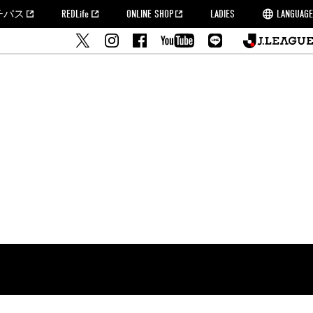
チパス
REDLife
ONLINE SHOP
LADIES
LANGUAGE
せ
MORROW
フルサッカー
's Who[PDF]
ームタウン活動報告BLOG
席種・料金
『浦和レッズをみにいこう!!』マップ
2022シーズンチケット
埼玉スタジアム2002(アクセス)
ハートフルパートナー
このゆびとまれっず！
団体観戦チケット
PEACE! プロジェクト
者の事前申請
大旗掲出希望者の事前申請
支援活動
調査
トフルサッカー
方法について
トレーニングスケジュール
ズ