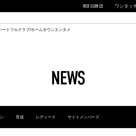
REX CLUB
ワンタッ
ハートフルクラブ/ホームタウン
エンタメ
クール
ウンロード
の個人出場データ
EX CLUB よくある質問
EX TICKETで購入
ホスピタリティシート
育成オフィシャルサイト
会社概況
ハートフルクリニック
MDP(マッチデープログラム/WEB版)
経営情報
過去の試合結果
チケット販売日
レッズビジネスクラブ
浦和レッズサッカー塾
年表
ハートフルトーク
全試合記録[PDF]
チケットの購入方法
ホームタウン
広告のお問合
REDS TO
ハート
Who
ホ
ャルサポーターズクラブ
ールとマナー
す席
ビューボックス
新型コロナウイルス感染症対策
浦和レッズ後援会
天皇杯
アウェイチケット
SPORTS FOR 
横断幕掲出希望
ア
ある質問
クール
位表
浦和レッズDELI
席種・料金
パートナーストーリー
特別企画
REDLife
ハートフルクリニック
REX POINTチケット交換
DAZN
パートナーアクティベーション満足度
アーカイブ
ハートフルトーク
ハー
フラッグサイズ以下)掲出希望者の事前申請
援者
ホームゲームでの入場
い合わせ
NEWS
合運営管理規定
中症対策
荒天時の対応について
浦和サッカーストリート(URAWA SOCCER STREET)
レッズロー
ケット
ッズランド
ビューボックス
支援活動
浦和レッズSDGs
駐車場駐車券
ン
育成
レディース
サイトメンバーズ
に向けて