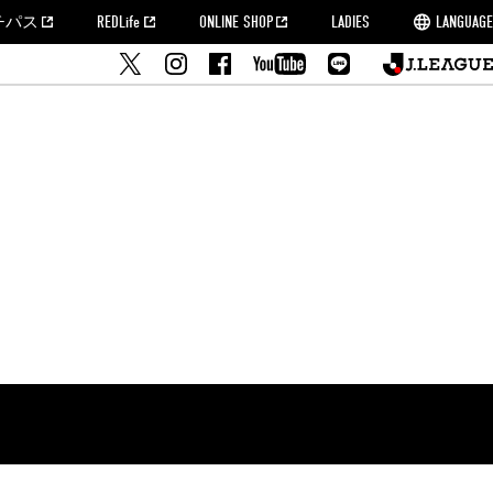
チパス
REDLife
ONLINE SHOP
LADIES
LANGUAGE
せ
MORROW
フルサッカー
's Who[PDF]
ームタウン活動報告BLOG
席種・料金
『浦和レッズをみにいこう!!』マップ
2022シーズンチケット
埼玉スタジアム2002(アクセス)
ハートフルパートナー
このゆびとまれっず！
団体観戦チケット
PEACE! プロジェクト
者の事前申請
大旗掲出希望者の事前申請
支援活動
調査
トフルサッカー
方法について
トレーニングスケジュール
ズ