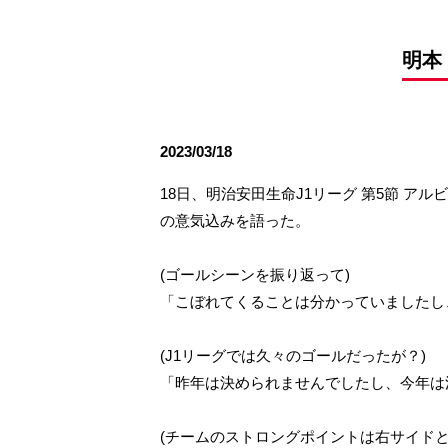
観戦ルールとマナー
試合運営管理規程
応援アイテムの事
練習
明本
トレーニングスケジュール
大原サッカー場
2023/03/18
18日、明治安田生命J1リーグ 第5節 
の意気込みを語った。
(ゴールシーンを振り返って)
「こぼれてくることは分かっていましたし
(J1リーグでは久々のゴールだったが？)
「昨年は決められませんでしたし、今年は
(チームのストロングポイントは右サイド