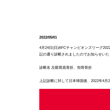
観戦ルールとマナー
試合運営管理規程
応援アイテムの事
練習
トレーニングスケジュール
大原サッカー場
2022/05/01
4月24日(日)AFCチャンピオンズリーグ
記の通り診断されましたのでお知らせいた
診断名 左眼窩底骨折、頬骨骨折
上記診断に対して日本帰国後、2022年4月