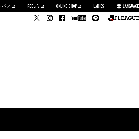
チパス
REDLife
ONLINE SHOP
LADIES
LANGUAGE
せ
MORROW
フルサッカー
's Who[PDF]
ームタウン活動報告BLOG
席種・料金
『浦和レッズをみにいこう!!』マップ
2022シーズンチケット
埼玉スタジアム2002(アクセス)
ハートフルパートナー
このゆびとまれっず！
団体観戦チケット
PEACE! プロジェクト
者の事前申請
大旗掲出希望者の事前申請
支援活動
調査
トフルサッカー
方法について
トレーニングスケジュール
ズ