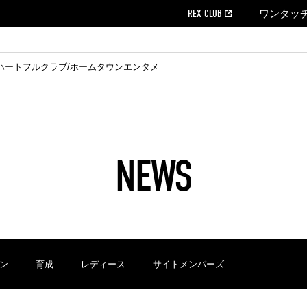
REX CLUB
ワンタッ
ハートフルクラブ/ホームタウン
エンタメ
クール
ウンロード
の個人出場データ
EX CLUB よくある質問
EX TICKETで購入
ホスピタリティシート
育成オフィシャルサイト
会社概況
ハートフルクリニック
MDP(マッチデープログラム/WEB版)
経営情報
過去の試合結果
チケット販売日
レッズビジネスクラブ
浦和レッズサッカー塾
年表
ハートフルトーク
全試合記録[PDF]
チケットの購入方法
ホームタウン
広告のお問合
REDS TO
ハート
Who
ホ
ャルサポーターズクラブ
ールとマナー
す席
ビューボックス
新型コロナウイルス感染症対策
浦和レッズ後援会
天皇杯
アウェイチケット
SPORTS FOR 
横断幕掲出希望
ア
ある質問
クール
位表
浦和レッズDELI
席種・料金
パートナーストーリー
特別企画
REDLife
ハートフルクリニック
REX POINTチケット交換
DAZN
パートナーアクティベーション満足度
アーカイブ
ハートフルトーク
ハー
フラッグサイズ以下)掲出希望者の事前申請
援者
ホームゲームでの入場
い合わせ
NEWS
合運営管理規定
中症対策
荒天時の対応について
浦和サッカーストリート(URAWA SOCCER STREET)
レッズロー
ケット
ッズランド
ビューボックス
支援活動
浦和レッズSDGs
駐車場駐車券
ン
育成
レディース
サイトメンバーズ
に向けて