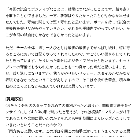
「今回の試合でポジティブなことは、結果につながったことです。勝ち点3
試合運営管理規定
を取ることができました。一方、攻撃はやりたかったことがなかなか出せま
せんでした。守備に関しては堅く守れたと思います。ボールを持って試合の
主導権を握りながらやっていきたい、それを相手陣内でやっていきたい、そ
こが今回の試合はなかなかできなかったと思います。
ただ、チーム全体、選手一人ひとりは最後の最後までがんばり続け、特に守
るところにおいては堅くやってくれましたので、すごくいい働きをしてくれ
たと思っています。そういった部分はポジティブだったと思います。セット
プレーの守備でもやられなかったことも一つ良かった点だと思います。た
だ、繰り返しになりますが、我々がやりたいサッカー、スタイルがなかなか
表現できなかったということがありますので、そこは今後の改善点、積み重
ねのところとしながら進んでいければと思っています」
[質疑応答]
(おそらく分析のスタッフを含めての勝利だったと思うが、関根貴大選手をイ
ンサイドにして4-3-3の形で戦ったと思うが、それは横浜F・マリノスが相手
であることを念頭に置いたのか？それとも中断期間によりレッズがこうして
いきたいということだったのか？)
「両方あると思います。この形は今回この相手に対してもうまくできると思