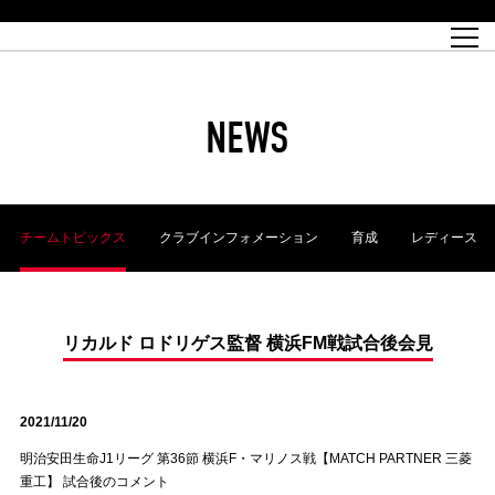
試合日程
トップチーム
チケット情報
REX CLUB
レッドボルテージ
クラブプロフィール
パートナー
レディースオフィシャルサイト
ハートフルクラブとは
壁紙ダウンロード
レッズランドオフィシャルサイト
試合速報
REX CLUBとは
Partners PLAZA
ユース
REX TICKETとは
オンラインショップ
バーチャル背景ダウンロード
浦和レッズ 理念
コーチングスタッフ
2022個人出場データ[PDF]
ジュニアユース
REX CLUB LOYALTY
パートナーストーリー
初めて観戦ガイド
ジュニア
過去の個人出場データ
育成オフィシャルサイト
REX TICKETで購入
REX CLUB よくある質問
浦和レッズ 選手理念
ホスピタリティシート
ハートフルスクール
ぬりえダウンロード
チケット販売日
ハートフルクリニック
MDP(マッチデープログラム/WEB版)
会社概況
過去の試合結果
レッズビジネスクラブ
浦和レッズサッカー塾
経営情報
チケットの購入方法
全試合記録[PDF]
年表
NEWS
Who's Who[PDF]
席種・料金
ホームタウン
広告のお問合せ
ハートフルトーク
REDS TOMORROW
2022シーズンチケット
ホームタウン活動報告BLOG
埼玉スタジアム2002(アクセス)
ハートフルサッカー
『浦和レッズをみにいこう!!』マップ
団体観戦チケット
浦和駒場スタジアム(アクセス)
企画シート
このゆびとまれっず！
ハートフルパートナー
アーカイブ
テーブルシート
リンク
ハートフルクラブ掲示板
R-file
ホームゲーム情報
ファミリーシート
チームトピックス
クラブインフォメーション
育成
レディース
観戦ルールとマナー
車いす席
浦和サッカーストリート(URAWA SOCCER STREET)
ビューボックス
新型コロナウイルス感染症対策
天皇杯
アウェイチケット
横断幕掲出希望者の事前申請
オフィシャルサポーターズクラブ
大旗掲出希望者の事前申請
浦和レッズ後援会
振り旗掲出希望者の事前申請
SPORTS FOR PEACE! プロジェクト
支援活動
リカルド ロドリゲス監督 横浜FM戦試合後会見
オフィシャルフラッグ以外の旗(Lフラッグサイズ以下)掲出希望者の事
安全で快適なスタジアムに向けて
前申請
2021/11/20
クラウドファンディングご支援者
ホームゲームでの入場方法について
トレーニングスケジュール
明治安田生命J1リーグ 第36節 横浜F・マリノス戦【MATCH PARTNER 三菱
重工】 試合後のコメント
大原サッカー場
SPORTS FOR PEACE! プロジェクト