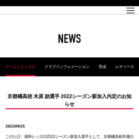
試合日程
トップチーム
チケット情報
REX CLUB
レッドボルテージ
クラブプロフィール
パートナー
レディースオフィシャルサイト
ハートフルクラブとは
壁紙ダウンロード
レッズランドオフィシャルサイト
試合速報
REX CLUBとは
Partners PLAZA
ユース
REX TICKETとは
オンラインショップ
バーチャル背景ダウンロード
浦和レッズ 理念
コーチングスタッフ
2022個人出場データ[PDF]
ジュニアユース
REX CLUB LOYALTY
パートナーストーリー
初めて観戦ガイド
ジュニア
過去の個人出場データ
育成オフィシャルサイト
REX TICKETで購入
REX CLUB よくある質問
浦和レッズ 選手理念
ホスピタリティシート
ハートフルスクール
ぬりえダウンロード
チケット販売日
ハートフルクリニック
MDP(マッチデープログラム/WEB版)
会社概況
過去の試合結果
レッズビジネスクラブ
浦和レッズサッカー塾
経営情報
チケットの購入方法
全試合記録[PDF]
年表
NEWS
Who's Who[PDF]
席種・料金
ホームタウン
広告のお問合せ
ハートフルトーク
REDS TOMORROW
2022シーズンチケット
ホームタウン活動報告BLOG
埼玉スタジアム2002(アクセス)
ハートフルサッカー
『浦和レッズをみにいこう!!』マップ
団体観戦チケット
浦和駒場スタジアム(アクセス)
企画シート
このゆびとまれっず！
ハートフルパートナー
アーカイブ
テーブルシート
リンク
ハートフルクラブ掲示板
R-file
ホームゲーム情報
ファミリーシート
チームトピックス
クラブインフォメーション
育成
レディース
観戦ルールとマナー
車いす席
浦和サッカーストリート(URAWA SOCCER STREET)
ビューボックス
新型コロナウイルス感染症対策
天皇杯
アウェイチケット
横断幕掲出希望者の事前申請
オフィシャルサポーターズクラブ
大旗掲出希望者の事前申請
浦和レッズ後援会
振り旗掲出希望者の事前申請
SPORTS FOR PEACE! プロジェクト
支援活動
京都橘高校 木原 励選手 2022シーズン新加入内定のお知
らせ
オフィシャルフラッグ以外の旗(Lフラッグサイズ以下)掲出希望者の事
安全で快適なスタジアムに向けて
前申請
クラウドファンディングご支援者
ホームゲームでの入場方法について
トレーニングスケジュール
2021/09/15
このたび、浦和レッズの2022シーズン新加入選手として、京都橘高校所属の
大原サッカー場
SPORTS FOR PEACE! プロジェクト