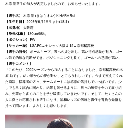
木原 励選手の加入が内定しましたので、お知らせいたします。
試合運営管理規定
【選手名】
木原 励 (きはら れい) KIHARA Rei
【生年月日】
2003年6月4日生まれ(18才)
【出身地】
大阪府
【身長/体重】
180cm/68kg
【ポジション】
FW
【サッカー歴】
LSA FC→セレッソ大阪U-15→京都橘高校
【選手の特長】
ボールキープ、裏への抜け出し、高い得点感覚が魅力。ゴー
ル前で的確な判断ができ、ポジショニングも良く、ゴールへの意識が高い。
【選手コメント】
「このたび、2022シーズンから加入することになりました、京都橘高校の木
原 励です。幼い頃からの夢が叶い、とてもうれしいです。今まで支えてくれ
た両親、指導者の方々、チームメートには感謝の気持ちでいっぱいです。少
しでも早く試合に関わり、結果を残せるように、日々の練習を全力で取り組
み、先輩から多くのことを学び吸収していきたいです。そして、たくさんの
人に愛され応援される選手になり、浦和レッズの伝統と責任を背負う覚悟を
持って闘います。よろしくお願いします」