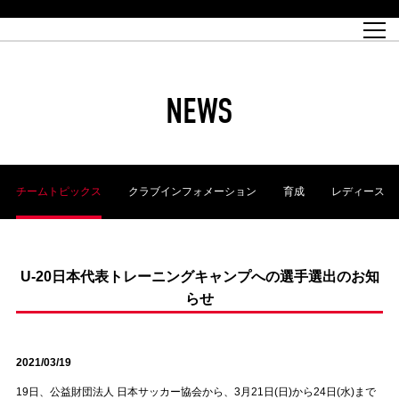
試合日程
トップチーム
チケット情報
REX CLUB
レッドボルテージ
クラブプロフィール
パートナー
レディースオフィシャルサイト
ハートフルクラブとは
壁紙ダウンロード
レッズランドオフィシャルサイト
試合速報
REX CLUBとは
Partners PLAZA
ユース
REX TICKETとは
オンラインショップ
バーチャル背景ダウンロード
浦和レッズ 理念
コーチングスタッフ
2022個人出場データ[PDF]
ジュニアユース
REX CLUB LOYALTY
パートナーストーリー
初めて観戦ガイド
ジュニア
過去の個人出場データ
育成オフィシャルサイト
REX TICKETで購入
REX CLUB よくある質問
浦和レッズ 選手理念
ホスピタリティシート
ハートフルスクール
ぬりえダウンロード
チケット販売日
ハートフルクリニック
MDP(マッチデープログラム/WEB版)
会社概況
過去の試合結果
レッズビジネスクラブ
浦和レッズサッカー塾
経営情報
チケットの購入方法
全試合記録[PDF]
年表
NEWS
Who's Who[PDF]
席種・料金
ホームタウン
広告のお問合せ
ハートフルトーク
REDS TOMORROW
2022シーズンチケット
ホームタウン活動報告BLOG
埼玉スタジアム2002(アクセス)
ハートフルサッカー
『浦和レッズをみにいこう!!』マップ
団体観戦チケット
浦和駒場スタジアム(アクセス)
企画シート
このゆびとまれっず！
ハートフルパートナー
アーカイブ
テーブルシート
リンク
ハートフルクラブ掲示板
R-file
ホームゲーム情報
ファミリーシート
チームトピックス
クラブインフォメーション
育成
レディース
観戦ルールとマナー
車いす席
浦和サッカーストリート(URAWA SOCCER STREET)
ビューボックス
新型コロナウイルス感染症対策
天皇杯
アウェイチケット
横断幕掲出希望者の事前申請
オフィシャルサポーターズクラブ
大旗掲出希望者の事前申請
浦和レッズ後援会
振り旗掲出希望者の事前申請
SPORTS FOR PEACE! プロジェクト
支援活動
U-20日本代表トレーニングキャンプへの選手選出のお知
らせ
オフィシャルフラッグ以外の旗(Lフラッグサイズ以下)掲出希望者の事
安全で快適なスタジアムに向けて
前申請
クラウドファンディングご支援者
ホームゲームでの入場方法について
トレーニングスケジュール
2021/03/19
19日、公益財団法人 日本サッカー協会から、3月21日(日)から24日(水)まで
大原サッカー場
SPORTS FOR PEACE! プロジェクト