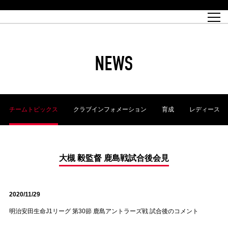
試合日程
トップチーム
チケット情報
REX CLUB
レッドボルテージ
クラブプロフィール
パートナー
レディースオフィシャルサイト
ハートフルクラブとは
壁紙ダウンロード
レッズランドオフィシャルサイト
試合速報
REX CLUBとは
Partners PLAZA
ユース
REX TICKETとは
オンラインショップ
バーチャル背景ダウンロード
浦和レッズ 理念
コーチングスタッフ
2022個人出場データ[PDF]
ジュニアユース
REX CLUB LOYALTY
パートナーストーリー
初めて観戦ガイド
ジュニア
過去の個人出場データ
育成オフィシャルサイト
REX TICKETで購入
REX CLUB よくある質問
浦和レッズ 選手理念
ホスピタリティシート
ハートフルスクール
ぬりえダウンロード
チケット販売日
ハートフルクリニック
MDP(マッチデープログラム/WEB版)
会社概況
過去の試合結果
レッズビジネスクラブ
浦和レッズサッカー塾
経営情報
チケットの購入方法
全試合記録[PDF]
年表
NEWS
Who's Who[PDF]
席種・料金
ホームタウン
広告のお問合せ
ハートフルトーク
REDS TOMORROW
2022シーズンチケット
ホームタウン活動報告BLOG
埼玉スタジアム2002(アクセス)
ハートフルサッカー
『浦和レッズをみにいこう!!』マップ
団体観戦チケット
浦和駒場スタジアム(アクセス)
企画シート
このゆびとまれっず！
ハートフルパートナー
アーカイブ
テーブルシート
リンク
ハートフルクラブ掲示板
R-file
ホームゲーム情報
ファミリーシート
チームトピックス
クラブインフォメーション
育成
レディース
観戦ルールとマナー
車いす席
浦和サッカーストリート(URAWA SOCCER STREET)
ビューボックス
新型コロナウイルス感染症対策
天皇杯
アウェイチケット
横断幕掲出希望者の事前申請
オフィシャルサポーターズクラブ
大旗掲出希望者の事前申請
浦和レッズ後援会
振り旗掲出希望者の事前申請
SPORTS FOR PEACE! プロジェクト
支援活動
大槻 毅監督 鹿島戦試合後会見
オフィシャルフラッグ以外の旗(Lフラッグサイズ以下)掲出希望者の事
安全で快適なスタジアムに向けて
前申請
2020/11/29
クラウドファンディングご支援者
ホームゲームでの入場方法について
トレーニングスケジュール
明治安田生命J1リーグ 第30節 鹿島アントラーズ戦 試合後のコメント
大原サッカー場
SPORTS FOR PEACE! プロジェクト