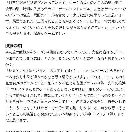
「非常に残念な結果だと思っています。ゲームの入りのところの早い失点、
後半の早い時間の失点も含めて、ゲームコントロール、あとはゲームの中で
試合運営管理規定
のプレーの強度、局面のバトルも含めて、少し残念な結果だったと思いま
す。局面であれだけ上回られるところがあるとゲーム自体は非常に難しくな
りますし、そういったことを90分感じながら試合が過ぎていった、というと
ころがあります。残念なゲームでした」
[質疑応答]
(4点差の敗戦が今シーズン4回目となってしまったが、完全に崩れるゲーム
が出てきてしまうのは、どこがうまくいかないときにそうなると感じている
か？)
「結果的に4点差というところは同じですが、ここまでのゲームと今日のゲ
ームは少し中身が違うのかなと思う部分があります。一つは、ここまでの4
点差負けのゲームですと、柏レイソル戦と名古屋グランパス戦、先日の横浜
F・マリノスさんとのゲームだったと思いますけど、柏とのゲームでは自分
たちで前半にミスして、前に出ていくというところで自分たちのやるべきこ
とを自分たちでできなかったゲームでした。名古屋との試合は、自分たちで
こういうことをしたけれど、その分の裏で起こりうること、前から行こうと
いうところの裏返しを突かれたという印象です。横浜F・マリノス戦もそう
だと思います。