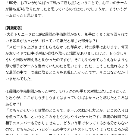
「90分、お互いががんばって戦って勝ち点1ということで、お互いのチーム
が勝ち点3を取りたかったと思っているのではないでしょうか。そういうゲ
試合運営管理規定
ームだったと思います」
[質疑応答]
(大分トリニータには約2週間の準備期間があり、相手にうまく立ち回られて
いる印象があったが、戦っていて嫌だと感じた部分は？)
「スピードを上げさせてもらえなかった印象が、特に前半はあります。何回
か左サイドで山中(亮輔)が背後を取った場面がありましたけど、もう少しそ
ういう回数が増えると良かったのですが、そこもやらせてもらえないような
形で相手がゲームを進めていたのだと思います。ただ、こうした焦れるよう
な展開の中で一つ先に取るところを表現したかったです。そこはなかなか叶
いませんでした」
(1週間の準備期間があった中で、3バックの相手との対戦は久しぶりだった
と思うが、ここがもう少しうまくはまっていけばよかったと感じたところは
あるか？)
「どちらかというと攻撃のところで、ボールの動かし方とか、どこの入り口
を使って入る、というところをもう少しやりたかったです。準備の段階では
相手のメンバーも分かりませんし、どういう形でやってくるかも分からない
ので、どちらかというとゲームの中でアジャストしていくようなところが必