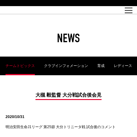
試合日程
トップチーム
チケット情報
REX CLUB
レッドボルテージ
クラブプロフィール
パートナー
レディースオフィシャルサイト
ハートフルクラブとは
壁紙ダウンロード
レッズランドオフィシャルサイト
試合速報
REX CLUBとは
Partners PLAZA
ユース
REX TICKETとは
オンラインショップ
バーチャル背景ダウンロード
浦和レッズ 理念
コーチングスタッフ
2022個人出場データ[PDF]
ジュニアユース
REX CLUB LOYALTY
パートナーストーリー
初めて観戦ガイド
ジュニア
過去の個人出場データ
育成オフィシャルサイト
REX TICKETで購入
REX CLUB よくある質問
浦和レッズ 選手理念
ホスピタリティシート
ハートフルスクール
ぬりえダウンロード
チケット販売日
ハートフルクリニック
MDP(マッチデープログラム/WEB版)
会社概況
過去の試合結果
レッズビジネスクラブ
浦和レッズサッカー塾
経営情報
チケットの購入方法
全試合記録[PDF]
年表
NEWS
Who's Who[PDF]
席種・料金
ホームタウン
広告のお問合せ
ハートフルトーク
REDS TOMORROW
2022シーズンチケット
ホームタウン活動報告BLOG
埼玉スタジアム2002(アクセス)
ハートフルサッカー
『浦和レッズをみにいこう!!』マップ
団体観戦チケット
浦和駒場スタジアム(アクセス)
企画シート
このゆびとまれっず！
ハートフルパートナー
アーカイブ
テーブルシート
リンク
ハートフルクラブ掲示板
R-file
ホームゲーム情報
ファミリーシート
チームトピックス
クラブインフォメーション
育成
レディース
観戦ルールとマナー
車いす席
浦和サッカーストリート(URAWA SOCCER STREET)
ビューボックス
新型コロナウイルス感染症対策
天皇杯
アウェイチケット
横断幕掲出希望者の事前申請
オフィシャルサポーターズクラブ
大旗掲出希望者の事前申請
浦和レッズ後援会
振り旗掲出希望者の事前申請
SPORTS FOR PEACE! プロジェクト
支援活動
大槻 毅監督 大分戦試合後会見
オフィシャルフラッグ以外の旗(Lフラッグサイズ以下)掲出希望者の事
安全で快適なスタジアムに向けて
前申請
2020/10/31
クラウドファンディングご支援者
ホームゲームでの入場方法について
トレーニングスケジュール
明治安田生命J1リーグ 第25節 大分トリニータ戦 試合後のコメント
大原サッカー場
SPORTS FOR PEACE! プロジェクト