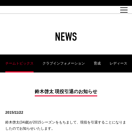
試合日程
トップチーム
チケット情報
REX CLUB
レッドボルテージ
クラブプロフィール
パートナー
レディースオフィシャルサイト
ハートフルクラブとは
壁紙ダウンロード
レッズランドオフィシャルサイト
試合速報
REX CLUBとは
Partners PLAZA
ユース
REX TICKETとは
オンラインショップ
バーチャル背景ダウンロード
浦和レッズ 理念
コーチングスタッフ
2022個人出場データ[PDF]
ジュニアユース
REX CLUB LOYALTY
パートナーストーリー
初めて観戦ガイド
ジュニア
過去の個人出場データ
育成オフィシャルサイト
REX TICKETで購入
REX CLUB よくある質問
浦和レッズ 選手理念
ホスピタリティシート
ハートフルスクール
ぬりえダウンロード
チケット販売日
ハートフルクリニック
MDP(マッチデープログラム/WEB版)
会社概況
過去の試合結果
レッズビジネスクラブ
浦和レッズサッカー塾
経営情報
チケットの購入方法
全試合記録[PDF]
年表
NEWS
Who's Who[PDF]
席種・料金
ホームタウン
広告のお問合せ
ハートフルトーク
REDS TOMORROW
2022シーズンチケット
ホームタウン活動報告BLOG
埼玉スタジアム2002(アクセス)
ハートフルサッカー
『浦和レッズをみにいこう!!』マップ
団体観戦チケット
浦和駒場スタジアム(アクセス)
企画シート
このゆびとまれっず！
ハートフルパートナー
アーカイブ
テーブルシート
リンク
ハートフルクラブ掲示板
R-file
ホームゲーム情報
ファミリーシート
チームトピックス
クラブインフォメーション
育成
レディース
観戦ルールとマナー
車いす席
浦和サッカーストリート(URAWA SOCCER STREET)
ビューボックス
新型コロナウイルス感染症対策
天皇杯
アウェイチケット
横断幕掲出希望者の事前申請
オフィシャルサポーターズクラブ
大旗掲出希望者の事前申請
浦和レッズ後援会
振り旗掲出希望者の事前申請
SPORTS FOR PEACE! プロジェクト
支援活動
鈴木啓太 現役引退のお知らせ
オフィシャルフラッグ以外の旗(Lフラッグサイズ以下)掲出希望者の事
安全で快適なスタジアムに向けて
前申請
2015/11/22
クラウドファンディングご支援者
ホームゲームでの入場方法について
トレーニングスケジュール
鈴木啓太(34歳)が2015シーズンをもちまして、現役を引退することになりま
したのでお知らせいたします。
大原サッカー場
SPORTS FOR PEACE! プロジェクト