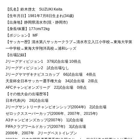
【氏名】鈴木啓太 SUZUKI Keita
試合運営管理規定
【生年月日】1981年7月8日生まれ(34歳)
【出身地】静岡県清水市(現・静岡市)
【身長/体重】177cm/72kg
【ポジション】 MF
【サッカー歴】清水第八サッカークラブ→清水市立入江小学校→東海大学第
一中学校→東海大学翔洋高校→浦和レッズ
【出場記録】
Jリーグディビジョン1 379試合出場 10得点
Jリーグディビジョン2 試合出場なし
Jリーグヤマザキナビスコカップ 66試合出場 4得点
天皇杯全日本サッカー選手権大会 34試合出場 2得点
AFCチャンピオンズリーグ 22試合出場 0得点
【その他大会の出場歴等】
日本代表(A) 28試合出場
Jリーグサントリーチャンピオンシップ(2004年) 2試合出場
ゼロックススーパーカップ(2006年、2007年、2015年)
A3チャンピオンズカップ(2007年) 1試合出場
FIFAクラブワールドカップ(2007年) 3試合出場
2006年、2007年 Jリーグベストイレブン