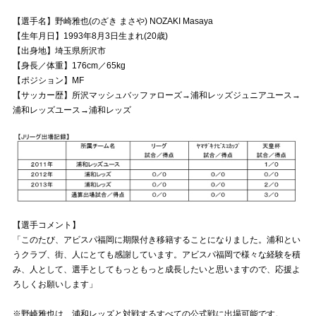
【選手名】野崎雅也(のざき まさや) NOZAKI Masaya
試合運営管理規定
【生年月日】1993年8月3日生まれ(20歳)
【出身地】埼玉県所沢市
【身長／体重】176cm／65kg
【ポジション】MF
【サッカー歴】所沢マッシュバッファローズ→浦和レッズジュニアユース→
浦和レッズユース→浦和レッズ
【選手コメント】
「このたび、アビスパ福岡に期限付き移籍することになりました。浦和とい
うクラブ、街、人にとても感謝しています。アビスパ福岡で様々な経験を積
み、人として、選手としてもっともっと成長したいと思いますので、応援よ
ろしくお願いします」
※野崎雅也は、浦和レッズと対戦するすべての公式戦に出場可能です。