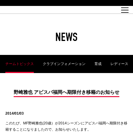
試合日程
トップチーム
チケット情報
REX CLUB
レッドボルテージ
クラブプロフィール
パートナー
レディースオフィシャルサイト
ハートフルクラブとは
壁紙ダウンロード
レッズランドオフィシャルサイト
試合速報
REX CLUBとは
Partners PLAZA
ユース
REX TICKETとは
オンラインショップ
バーチャル背景ダウンロード
浦和レッズ 理念
コーチングスタッフ
2022個人出場データ[PDF]
ジュニアユース
REX CLUB LOYALTY
パートナーストーリー
初めて観戦ガイド
ジュニア
過去の個人出場データ
育成オフィシャルサイト
REX TICKETで購入
REX CLUB よくある質問
浦和レッズ 選手理念
ホスピタリティシート
ハートフルスクール
ぬりえダウンロード
チケット販売日
ハートフルクリニック
MDP(マッチデープログラム/WEB版)
会社概況
過去の試合結果
レッズビジネスクラブ
浦和レッズサッカー塾
経営情報
チケットの購入方法
全試合記録[PDF]
年表
NEWS
Who's Who[PDF]
席種・料金
ホームタウン
広告のお問合せ
ハートフルトーク
REDS TOMORROW
2022シーズンチケット
ホームタウン活動報告BLOG
埼玉スタジアム2002(アクセス)
ハートフルサッカー
『浦和レッズをみにいこう!!』マップ
団体観戦チケット
浦和駒場スタジアム(アクセス)
企画シート
このゆびとまれっず！
ハートフルパートナー
アーカイブ
テーブルシート
リンク
ハートフルクラブ掲示板
R-file
ホームゲーム情報
ファミリーシート
チームトピックス
クラブインフォメーション
育成
レディース
観戦ルールとマナー
車いす席
浦和サッカーストリート(URAWA SOCCER STREET)
ビューボックス
新型コロナウイルス感染症対策
天皇杯
アウェイチケット
横断幕掲出希望者の事前申請
オフィシャルサポーターズクラブ
大旗掲出希望者の事前申請
浦和レッズ後援会
振り旗掲出希望者の事前申請
SPORTS FOR PEACE! プロジェクト
支援活動
野崎雅也 アビスパ福岡へ期限付き移籍のお知らせ
オフィシャルフラッグ以外の旗(Lフラッグサイズ以下)掲出希望者の事
安全で快適なスタジアムに向けて
前申請
2014/01/03
クラウドファンディングご支援者
ホームゲームでの入場方法について
トレーニングスケジュール
このたび、MF野崎雅也(20歳）が2014シーズンにアビスパ福岡へ期限付き移
籍することになりましたので、お知らせいたします。
大原サッカー場
SPORTS FOR PEACE! プロジェクト