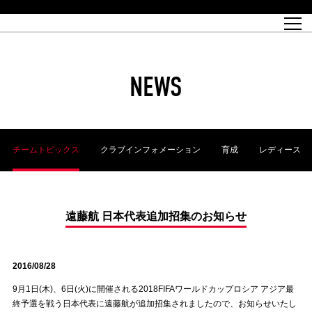
試合日程
トップチーム
チケット情報
REX CLUB
レッドボルテージ
クラブプロフィール
パートナー
レディースオフィシャルサイト
ハートフルクラブとは
壁紙ダウンロード
レッズランドオフィシャルサイト
試合速報
REX CLUBとは
Partners PLAZA
ユース
REX TICKETとは
オンラインショップ
バーチャル背景ダウンロード
浦和レッズ 理念
コーチングスタッフ
2022個人出場データ[PDF]
ジュニアユース
REX CLUB LOYALTY
パートナーストーリー
初めて観戦ガイド
ジュニア
過去の個人出場データ
育成オフィシャルサイト
REX TICKETで購入
REX CLUB よくある質問
浦和レッズ 選手理念
ホスピタリティシート
ハートフルスクール
ぬりえダウンロード
チケット販売日
ハートフルクリニック
MDP(マッチデープログラム/WEB版)
会社概況
過去の試合結果
レッズビジネスクラブ
浦和レッズサッカー塾
経営情報
チケットの購入方法
全試合記録[PDF]
年表
NEWS
Who's Who[PDF]
席種・料金
ホームタウン
広告のお問合せ
ハートフルトーク
REDS TOMORROW
2022シーズンチケット
ホームタウン活動報告BLOG
埼玉スタジアム2002(アクセス)
ハートフルサッカー
『浦和レッズをみにいこう!!』マップ
団体観戦チケット
浦和駒場スタジアム(アクセス)
企画シート
このゆびとまれっず！
ハートフルパートナー
アーカイブ
テーブルシート
リンク
ハートフルクラブ掲示板
R-file
ホームゲーム情報
ファミリーシート
チームトピックス
クラブインフォメーション
育成
レディース
観戦ルールとマナー
車いす席
浦和サッカーストリート(URAWA SOCCER STREET)
ビューボックス
新型コロナウイルス感染症対策
天皇杯
アウェイチケット
横断幕掲出希望者の事前申請
オフィシャルサポーターズクラブ
大旗掲出希望者の事前申請
浦和レッズ後援会
振り旗掲出希望者の事前申請
SPORTS FOR PEACE! プロジェクト
支援活動
遠藤航 日本代表追加招集のお知らせ
オフィシャルフラッグ以外の旗(Lフラッグサイズ以下)掲出希望者の事
安全で快適なスタジアムに向けて
前申請
2016/08/28
クラウドファンディングご支援者
ホームゲームでの入場方法について
トレーニングスケジュール
9月1日(木)、6日(火)に開催される2018FIFAワールドカップロシア アジア最
終予選を戦う日本代表に遠藤航が追加招集されましたので、お知らせいたし
大原サッカー場
SPORTS FOR PEACE! プロジェクト