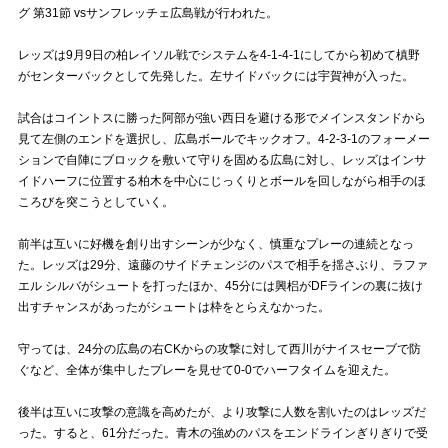
グ 第31節 vsサンフレッチェ広島戦が行われた。
試合運営管理規定
レッズは9月9日の柏レイソル戦でシステムを4-1-4-1にしてから初めて槙野
がセンターバックとして先発した。左サイドバックには宇賀神が入った。
試合はコイントスに勝った阿部が強い西日を避ける形でメインスタンドから
見て左側のエンドを選択し、広島ボールでキックオフ。4-2-3-1のフォーメー
ションで自陣にブロックを敷いて守りを固める広島に対し、レッズはインサ
イドハーフに位置する柏木を中心にじっくりとボールを回しながら相手のほ
ころびを突こうとしていく。
前半は互いに好機を創り出すシーンが少なく、慎重なプレーの連続となっ
た。レッズは29分、遠藤のサイドチェンジのパスで相手を揺さぶり、ラファ
エル シルバがシュートを打ったほか、45分には興梠がDFラインの裏に抜け
出すチャンスがあったがシュートは枠をとらえなかった。
守っては、24分の広島の右CKからの攻撃に対して西川がナイスセーブで防
ぐなど、全体が集中したプレーを見せて0-0でハーフタイムを迎えた。
後半は互いに攻撃の意識を高めたが、より攻撃に人数を割いたのはレッズだ
った。すると、61分だった。青木の強めのパスをエンドラインぎりぎりで受