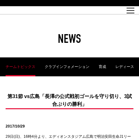
試合日程
トップチーム
チケット情報
REX CLUB
レッドボルテージ
クラブプロフィール
パートナー
レディースオフィシャルサイト
ハートフルクラブとは
壁紙ダウンロード
レッズランドオフィシャルサイト
試合速報
REX CLUBとは
Partners PLAZA
ユース
REX TICKETとは
オンラインショップ
バーチャル背景ダウンロード
浦和レッズ 理念
コーチングスタッフ
2022個人出場データ[PDF]
ジュニアユース
REX CLUB LOYALTY
パートナーストーリー
初めて観戦ガイド
ジュニア
過去の個人出場データ
育成オフィシャルサイト
REX TICKETで購入
REX CLUB よくある質問
浦和レッズ 選手理念
ホスピタリティシート
ハートフルスクール
ぬりえダウンロード
チケット販売日
ハートフルクリニック
MDP(マッチデープログラム/WEB版)
会社概況
過去の試合結果
レッズビジネスクラブ
浦和レッズサッカー塾
経営情報
チケットの購入方法
全試合記録[PDF]
年表
NEWS
Who's Who[PDF]
席種・料金
ホームタウン
広告のお問合せ
ハートフルトーク
REDS TOMORROW
2022シーズンチケット
ホームタウン活動報告BLOG
埼玉スタジアム2002(アクセス)
ハートフルサッカー
『浦和レッズをみにいこう!!』マップ
団体観戦チケット
浦和駒場スタジアム(アクセス)
企画シート
このゆびとまれっず！
ハートフルパートナー
アーカイブ
テーブルシート
リンク
ハートフルクラブ掲示板
R-file
ホームゲーム情報
ファミリーシート
チームトピックス
クラブインフォメーション
育成
レディース
観戦ルールとマナー
車いす席
浦和サッカーストリート(URAWA SOCCER STREET)
ビューボックス
新型コロナウイルス感染症対策
天皇杯
アウェイチケット
横断幕掲出希望者の事前申請
オフィシャルサポーターズクラブ
大旗掲出希望者の事前申請
浦和レッズ後援会
振り旗掲出希望者の事前申請
SPORTS FOR PEACE! プロジェクト
支援活動
第31節 vs広島「長澤の公式戦初ゴールを守り切り、3試
合ぶりの勝利」
オフィシャルフラッグ以外の旗(Lフラッグサイズ以下)掲出希望者の事
安全で快適なスタジアムに向けて
前申請
クラウドファンディングご支援者
ホームゲームでの入場方法について
トレーニングスケジュール
2017/10/29
29日(日)、16時4分より、エディオンスタジアム広島で明治安田生命J1リー
大原サッカー場
SPORTS FOR PEACE! プロジェクト