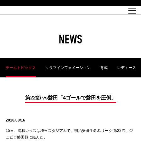
試合日程
トップチーム
チケット情報
REX CLUB
レッドボルテージ
クラブプロフィール
パートナー
レディースオフィシャルサイト
ハートフルクラブとは
壁紙ダウンロード
レッズランドオフィシャルサイト
試合速報
REX CLUBとは
Partners PLAZA
ユース
REX TICKETとは
オンラインショップ
バーチャル背景ダウンロード
浦和レッズ 理念
コーチングスタッフ
2022個人出場データ[PDF]
ジュニアユース
REX CLUB LOYALTY
パートナーストーリー
初めて観戦ガイド
ジュニア
過去の個人出場データ
育成オフィシャルサイト
REX TICKETで購入
REX CLUB よくある質問
浦和レッズ 選手理念
ホスピタリティシート
ハートフルスクール
ぬりえダウンロード
チケット販売日
ハートフルクリニック
MDP(マッチデープログラム/WEB版)
会社概況
過去の試合結果
レッズビジネスクラブ
浦和レッズサッカー塾
経営情報
チケットの購入方法
全試合記録[PDF]
年表
NEWS
Who's Who[PDF]
席種・料金
ホームタウン
広告のお問合せ
ハートフルトーク
REDS TOMORROW
2022シーズンチケット
ホームタウン活動報告BLOG
埼玉スタジアム2002(アクセス)
ハートフルサッカー
『浦和レッズをみにいこう!!』マップ
団体観戦チケット
浦和駒場スタジアム(アクセス)
企画シート
このゆびとまれっず！
ハートフルパートナー
アーカイブ
テーブルシート
リンク
ハートフルクラブ掲示板
R-file
ホームゲーム情報
ファミリーシート
チームトピックス
クラブインフォメーション
育成
レディース
観戦ルールとマナー
車いす席
浦和サッカーストリート(URAWA SOCCER STREET)
ビューボックス
新型コロナウイルス感染症対策
天皇杯
アウェイチケット
横断幕掲出希望者の事前申請
オフィシャルサポーターズクラブ
大旗掲出希望者の事前申請
浦和レッズ後援会
振り旗掲出希望者の事前申請
SPORTS FOR PEACE! プロジェクト
支援活動
第22節 vs磐田「4ゴールで磐田を圧倒」
オフィシャルフラッグ以外の旗(Lフラッグサイズ以下)掲出希望者の事
安全で快適なスタジアムに向けて
前申請
2018/08/16
クラウドファンディングご支援者
ホームゲームでの入場方法について
トレーニングスケジュール
15日、浦和レッズは埼玉スタジアムで、明治安田生命J1リーグ 第22節、ジ
ュビロ磐田戦に臨んだ。
大原サッカー場
SPORTS FOR PEACE! プロジェクト