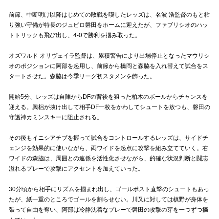
前節、中断明け以降はじめての敗戦を喫したレッズは、名波 浩監督のもと粘
試合運営管理規定
り強い守備が特長のジュビロ磐田をホームに迎えたが、ファブリシオのハッ
トトリックも飛び出し、4-0で勝利を掴み取った。
オズワルド オリヴェイラ監督は、累積警告により出場停止となったマウリシ
オのポジションに阿部を起用し、前節から橋岡と森脇を入れ替えて試合をス
タートさせた。森脇は今季リーグ初スタメンを飾った。
開始5分、レッズは自陣からDFの背後を狙った柏木のボールからチャンスを
迎える。興梠が抜け出して相手DF一枚をかわしてシュートを放つも、磐田の
守護神カミンスキーに阻止される。
その後もイニシアチブを握って試合をコントロールするレッズは、サイドチ
ェンジを効果的に使いながら、両ワイドを起点に攻撃を組み立てていく。右
ワイドの森脇は、周囲との連係を活性化させながら、的確な状況判断と闘志
溢れるプレーで攻撃にアクセントを加えていった。
30分頃から相手にリズムを掴まれ出し、ゴールポスト直撃のシュートもあっ
たが、紙一重のところでゴールを割らせない。川又に対しては槙野が身体を
張って自由を奪い、阿部は冷静沈着なプレーで磐田の攻撃の芽を一つずつ摘