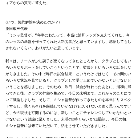
ィアからの質問に答えた。
試合運営管理規定
(いつ、契約解除を決めたのか？)
淵田敬三代表
「ミシャ監督が、5年半にわたって、本当に浦和レッズを支えてくれた、今
のレッズの基盤を作ってくれた大功労者だと思っていますし、感謝してもし
きれないくらい、ありがたいと思っています。
我々は、チームが少し調子が悪くなってきたところから、クラブとしてもい
ろいろなサポートをしていこうということで、監督ともいろいろな話をしな
がらきました。その中で昨日の試合結果、というわけではなく、その間のい
ろいろな状況を見ていると、クラブとして受け止めていかないといけないと
いうことを感じました。そのため、昨日、試合が終わったあとに、浦和に帰
ってきた後、クラブの幹部を集めて、今日の未明まで、これからのことにつ
いて議論しました。そして、ミシャ監督が作ってきたものを本当にリスペク
トするし、我々もそれを継続していかなければいけないと強く思うんですけ
ど、今の現状を打開するのには、新しいことにチャレンジしていかないとい
けないという結論に至りました。未明の2時くらいまで議論し、今日の朝、
ミシャ監督には来ていただいて、話をさせていただきました。