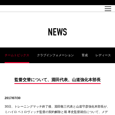
試合日程
トップチーム
チケット情報
REX CLUB
レッドボルテージ
クラブプロフィール
パートナー
レディースオフィシャルサイト
ハートフルクラブとは
壁紙ダウンロード
レッズランドオフィシャルサイト
試合速報
REX CLUBとは
Partners PLAZA
ユース
REX TICKETとは
オンラインショップ
バーチャル背景ダウンロード
浦和レッズ 理念
コーチングスタッフ
2022個人出場データ[PDF]
ジュニアユース
REX CLUB LOYALTY
パートナーストーリー
初めて観戦ガイド
ジュニア
過去の個人出場データ
育成オフィシャルサイト
REX TICKETで購入
REX CLUB よくある質問
浦和レッズ 選手理念
ホスピタリティシート
ハートフルスクール
ぬりえダウンロード
チケット販売日
ハートフルクリニック
MDP(マッチデープログラム/WEB版)
会社概況
過去の試合結果
レッズビジネスクラブ
浦和レッズサッカー塾
経営情報
チケットの購入方法
全試合記録[PDF]
年表
NEWS
Who's Who[PDF]
席種・料金
ホームタウン
広告のお問合せ
ハートフルトーク
REDS TOMORROW
2022シーズンチケット
ホームタウン活動報告BLOG
埼玉スタジアム2002(アクセス)
ハートフルサッカー
『浦和レッズをみにいこう!!』マップ
団体観戦チケット
浦和駒場スタジアム(アクセス)
企画シート
このゆびとまれっず！
ハートフルパートナー
アーカイブ
テーブルシート
リンク
ハートフルクラブ掲示板
R-file
ホームゲーム情報
ファミリーシート
チームトピックス
クラブインフォメーション
育成
レディース
観戦ルールとマナー
車いす席
浦和サッカーストリート(URAWA SOCCER STREET)
ビューボックス
新型コロナウイルス感染症対策
天皇杯
アウェイチケット
横断幕掲出希望者の事前申請
オフィシャルサポーターズクラブ
大旗掲出希望者の事前申請
浦和レッズ後援会
振り旗掲出希望者の事前申請
SPORTS FOR PEACE! プロジェクト
支援活動
監督交替について、淵田代表、山道強化本部長
オフィシャルフラッグ以外の旗(Lフラッグサイズ以下)掲出希望者の事
安全で快適なスタジアムに向けて
前申請
2017/07/30
クラウドファンディングご支援者
ホームゲームでの入場方法について
トレーニングスケジュール
30日、トレーニングマッチ終了後、淵田敬三代表と山道守彦強化本部長が、
ミハイロ ペトロヴィッチ監督の契約解除と堀 孝史監督就任について、メデ
大原サッカー場
SPORTS FOR PEACE! プロジェクト