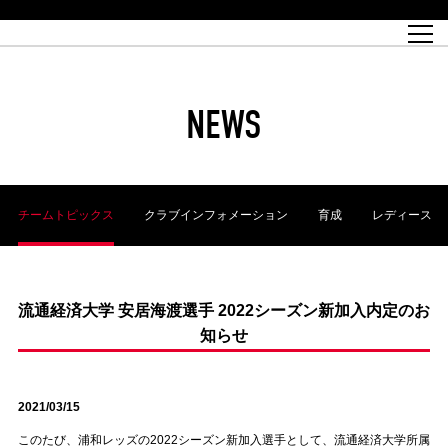
試合日程
トップチーム
チケット情報
REX CLUB
レッドボルテージ
クラブプロフィール
パートナー
レディースオフィシャルサイト
ハートフルクラブとは
壁紙ダウンロード
レッズランドオフィシャルサイト
試合速報
REX CLUBとは
Partners PLAZA
ユース
REX TICKETとは
オンラインショップ
バーチャル背景ダウンロード
浦和レッズ 理念
コーチングスタッフ
2022個人出場データ[PDF]
ジュニアユース
REX CLUB LOYALTY
パートナーストーリー
初めて観戦ガイド
ジュニア
過去の個人出場データ
育成オフィシャルサイト
REX TICKETで購入
REX CLUB よくある質問
浦和レッズ 選手理念
ホスピタリティシート
ハートフルスクール
ぬりえダウンロード
チケット販売日
ハートフルクリニック
MDP(マッチデープログラム/WEB版)
会社概況
過去の試合結果
レッズビジネスクラブ
浦和レッズサッカー塾
経営情報
チケットの購入方法
全試合記録[PDF]
年表
NEWS
Who's Who[PDF]
席種・料金
ホームタウン
広告のお問合せ
ハートフルトーク
REDS TOMORROW
2022シーズンチケット
ホームタウン活動報告BLOG
埼玉スタジアム2002(アクセス)
ハートフルサッカー
『浦和レッズをみにいこう!!』マップ
団体観戦チケット
浦和駒場スタジアム(アクセス)
企画シート
このゆびとまれっず！
ハートフルパートナー
アーカイブ
テーブルシート
リンク
ハートフルクラブ掲示板
R-file
ホームゲーム情報
ファミリーシート
チームトピックス
クラブインフォメーション
育成
レディース
観戦ルールとマナー
車いす席
浦和サッカーストリート(URAWA SOCCER STREET)
ビューボックス
新型コロナウイルス感染症対策
天皇杯
アウェイチケット
横断幕掲出希望者の事前申請
オフィシャルサポーターズクラブ
大旗掲出希望者の事前申請
浦和レッズ後援会
振り旗掲出希望者の事前申請
SPORTS FOR PEACE! プロジェクト
支援活動
流通経済大学 安居海渡選手 2022シーズン新加入内定のお
知らせ
オフィシャルフラッグ以外の旗(Lフラッグサイズ以下)掲出希望者の事
安全で快適なスタジアムに向けて
前申請
クラウドファンディングご支援者
ホームゲームでの入場方法について
トレーニングスケジュール
2021/03/15
このたび、浦和レッズの2022シーズン新加入選手として、流通経済大学所属
大原サッカー場
SPORTS FOR PEACE! プロジェクト