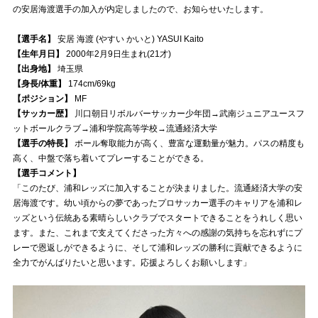
の安居海渡選手の加入が内定しましたので、お知らせいたします。
試合運営管理規定
【選手名】
安居 海渡 (やすい かいと) YASUI Kaito
【生年月日】
2000年2月9日生まれ(21才)
【出身地】
埼玉県
【身長/体重】
174cm/69kg
【ポジション】
MF
【サッカー歴】
川口朝日リボルバーサッカー少年団→武南ジュニアユースフ
ットボールクラブ→浦和学院高等学校→流通経済大学
【選手の特長】
ボール奪取能力が高く、豊富な運動量が魅力。パスの精度も
高く、中盤で落ち着いてプレーすることができる。
【選手コメント】
「このたび、浦和レッズに加入することが決まりました。流通経済大学の安
居海渡です。幼い頃からの夢であったプロサッカー選手のキャリアを浦和レ
ッズという伝統ある素晴らしいクラブでスタートできることをうれしく思い
ます。また、これまで支えてくださった方々への感謝の気持ちを忘れずにプ
レーで恩返しができるように、そして浦和レッズの勝利に貢献できるように
全力でがんばりたいと思います。応援よろしくお願いします」