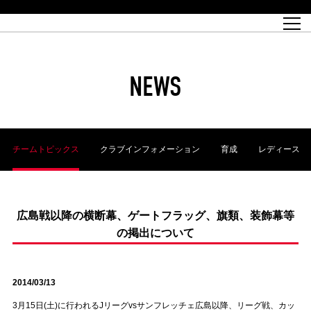
試合日程
トップチーム
チケット情報
REX CLUB
レッドボルテージ
クラブプロフィール
パートナー
レディースオフィシャルサイト
ハートフルクラブとは
壁紙ダウンロード
レッズランドオフィシャルサイト
試合速報
REX CLUBとは
Partners PLAZA
ユース
REX TICKETとは
オンラインショップ
バーチャル背景ダウンロード
浦和レッズ 理念
コーチングスタッフ
2022個人出場データ[PDF]
ジュニアユース
REX CLUB LOYALTY
パートナーストーリー
初めて観戦ガイド
ジュニア
過去の個人出場データ
育成オフィシャルサイト
REX TICKETで購入
REX CLUB よくある質問
浦和レッズ 選手理念
ホスピタリティシート
ハートフルスクール
ぬりえダウンロード
チケット販売日
ハートフルクリニック
MDP(マッチデープログラム/WEB版)
会社概況
過去の試合結果
レッズビジネスクラブ
浦和レッズサッカー塾
経営情報
チケットの購入方法
全試合記録[PDF]
年表
NEWS
Who's Who[PDF]
席種・料金
ホームタウン
広告のお問合せ
ハートフルトーク
REDS TOMORROW
2022シーズンチケット
ホームタウン活動報告BLOG
埼玉スタジアム2002(アクセス)
ハートフルサッカー
『浦和レッズをみにいこう!!』マップ
団体観戦チケット
浦和駒場スタジアム(アクセス)
企画シート
このゆびとまれっず！
ハートフルパートナー
アーカイブ
テーブルシート
リンク
ハートフルクラブ掲示板
R-file
ホームゲーム情報
ファミリーシート
チームトピックス
クラブインフォメーション
育成
レディース
観戦ルールとマナー
車いす席
浦和サッカーストリート(URAWA SOCCER STREET)
ビューボックス
新型コロナウイルス感染症対策
天皇杯
アウェイチケット
横断幕掲出希望者の事前申請
オフィシャルサポーターズクラブ
大旗掲出希望者の事前申請
浦和レッズ後援会
振り旗掲出希望者の事前申請
SPORTS FOR PEACE! プロジェクト
支援活動
広島戦以降の横断幕、ゲートフラッグ、旗類、装飾幕等
の掲出について
オフィシャルフラッグ以外の旗(Lフラッグサイズ以下)掲出希望者の事
安全で快適なスタジアムに向けて
前申請
クラウドファンディングご支援者
ホームゲームでの入場方法について
トレーニングスケジュール
2014/03/13
3月15日(土)に行われるJリーグvsサンフレッチェ広島以降、リーグ戦、カッ
大原サッカー場
SPORTS FOR PEACE! プロジェクト