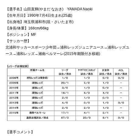
【選手名】山田直輝(やまだ なおき) YAMADA Naoki
試合運営管理規定
【生年月日】1990年7月4日生まれ(25歳)
【出身地】埼玉県浦和市(現・さいたま市)
【身長/体重】168cm/66kg
【ポジション】MF
【サッカー歴】
北浦和サッカースポーツ少年団→浦和レッズジュニアユース→浦和レッズユ
ース→浦和レッズ→湘南ベルマーレ(2015年期限付き移籍)
【選手コメント】