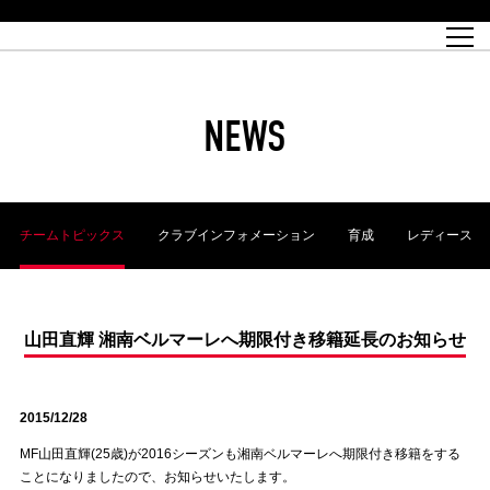
試合日程
トップチーム
チケット情報
REX CLUB
レッドボルテージ
クラブプロフィール
パートナー
レディースオフィシャルサイト
ハートフルクラブとは
壁紙ダウンロード
レッズランドオフィシャルサイト
試合速報
REX CLUBとは
Partners PLAZA
ユース
REX TICKETとは
オンラインショップ
バーチャル背景ダウンロード
浦和レッズ 理念
コーチングスタッフ
2022個人出場データ[PDF]
ジュニアユース
REX CLUB LOYALTY
パートナーストーリー
初めて観戦ガイド
ジュニア
過去の個人出場データ
育成オフィシャルサイト
REX TICKETで購入
REX CLUB よくある質問
浦和レッズ 選手理念
ホスピタリティシート
ハートフルスクール
ぬりえダウンロード
チケット販売日
ハートフルクリニック
MDP(マッチデープログラム/WEB版)
会社概況
過去の試合結果
レッズビジネスクラブ
浦和レッズサッカー塾
経営情報
チケットの購入方法
全試合記録[PDF]
年表
NEWS
Who's Who[PDF]
席種・料金
ホームタウン
広告のお問合せ
ハートフルトーク
REDS TOMORROW
2022シーズンチケット
ホームタウン活動報告BLOG
埼玉スタジアム2002(アクセス)
ハートフルサッカー
『浦和レッズをみにいこう!!』マップ
団体観戦チケット
浦和駒場スタジアム(アクセス)
企画シート
このゆびとまれっず！
ハートフルパートナー
アーカイブ
テーブルシート
リンク
ハートフルクラブ掲示板
R-file
ホームゲーム情報
ファミリーシート
チームトピックス
クラブインフォメーション
育成
レディース
観戦ルールとマナー
車いす席
浦和サッカーストリート(URAWA SOCCER STREET)
ビューボックス
新型コロナウイルス感染症対策
天皇杯
アウェイチケット
横断幕掲出希望者の事前申請
オフィシャルサポーターズクラブ
大旗掲出希望者の事前申請
浦和レッズ後援会
振り旗掲出希望者の事前申請
SPORTS FOR PEACE! プロジェクト
支援活動
山田直輝 湘南ベルマーレへ期限付き移籍延長のお知らせ
オフィシャルフラッグ以外の旗(Lフラッグサイズ以下)掲出希望者の事
安全で快適なスタジアムに向けて
前申請
2015/12/28
クラウドファンディングご支援者
ホームゲームでの入場方法について
トレーニングスケジュール
MF山田直輝(25歳)が2016シーズンも湘南ベルマーレへ期限付き移籍をする
ことになりましたので、お知らせいたします。
大原サッカー場
SPORTS FOR PEACE! プロジェクト