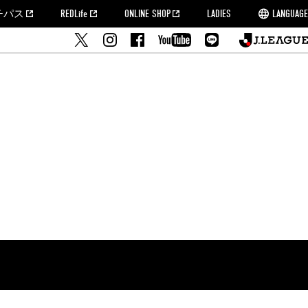
チパス
REDLife
ONLINE SHOP
LADIES
LANGUAGE
せ
MORROW
フルサッカー
's Who[PDF]
ームタウン活動報告BLOG
席種・料金
『浦和レッズをみにいこう!!』マップ
2022シーズンチケット
埼玉スタジアム2002(アクセス)
ハートフルパートナー
このゆびとまれっず！
団体観戦チケット
PEACE! プロジェクト
者の事前申請
大旗掲出希望者の事前申請
支援活動
調査
トフルサッカー
方法について
トレーニングスケジュール
ズ