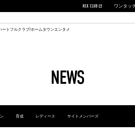
REX CLUB
ワンタッ
ハートフルクラブ/ホームタウン
エンタメ
クール
ウンロード
の個人出場データ
EX CLUB よくある質問
EX TICKETで購入
ホスピタリティシート
育成オフィシャルサイト
会社概況
ハートフルクリニック
MDP(マッチデープログラム/WEB版)
経営情報
過去の試合結果
チケット販売日
レッズビジネスクラブ
浦和レッズサッカー塾
年表
ハートフルトーク
全試合記録[PDF]
チケットの購入方法
ホームタウン
広告のお問合
REDS TO
ハート
Who
ホ
ャルサポーターズクラブ
ールとマナー
す席
ビューボックス
新型コロナウイルス感染症対策
浦和レッズ後援会
天皇杯
アウェイチケット
SPORTS FOR 
横断幕掲出希望
ア
ある質問
クール
位表
浦和レッズDELI
席種・料金
パートナーストーリー
特別企画
REDLife
ハートフルクリニック
REX POINTチケット交換
DAZN
パートナーアクティベーション満足度
アーカイブ
ハートフルトーク
ハー
フラッグサイズ以下)掲出希望者の事前申請
援者
ホームゲームでの入場
い合わせ
NEWS
合運営管理規定
中症対策
荒天時の対応について
浦和サッカーストリート(URAWA SOCCER STREET)
レッズロー
ケット
ッズランド
ビューボックス
支援活動
浦和レッズSDGs
駐車場駐車券
ン
育成
レディース
サイトメンバーズ
に向けて