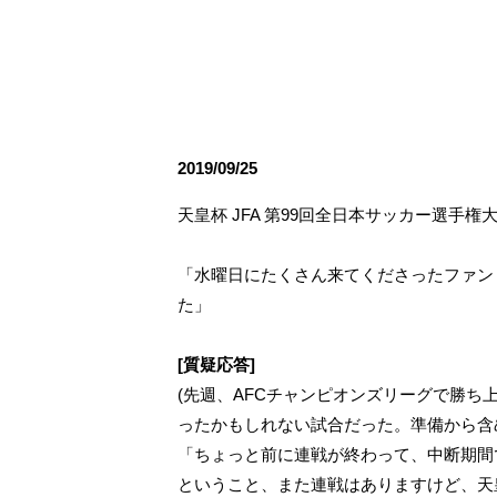
観戦ルールとマナー
試合運営管理規程
応援アイテムの事
練習
トレーニングスケジュール
大原サッカー場
2019/09/25
天皇杯 JFA 第99回全日本サッカー選手権大会
「水曜日にたくさん来てくださったファン
た」
[質疑応答]
(先週、AFCチャンピオンズリーグで勝
ったかもしれない試合だった。準備から含
「ちょっと前に連戦が終わって、中断期間
ということ、また連戦はありますけど、天