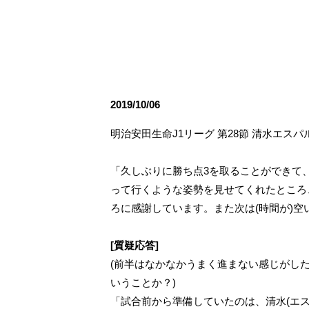
観戦ルールとマナー
試合運営管理規程
応援アイテムの事
練習
トレーニングスケジュール
大原サッカー場
2019/10/06
明治安田生命J1リーグ 第28節 清水エス
「久しぶりに勝ち点3を取ることができて
って行くような姿勢を見せてくれたところ
ろに感謝しています。また次は(時間が)
[質疑応答]
(前半はなかなかうまく進まない感じがし
いうことか？)
「試合前から準備していたのは、清水(エス