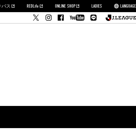
チパス
REDLife
ONLINE SHOP
LADIES
LANGUAGE
せ
MORROW
フルサッカー
's Who[PDF]
ームタウン活動報告BLOG
席種・料金
『浦和レッズをみにいこう!!』マップ
2022シーズンチケット
埼玉スタジアム2002(アクセス)
ハートフルパートナー
このゆびとまれっず！
団体観戦チケット
PEACE! プロジェクト
者の事前申請
大旗掲出希望者の事前申請
支援活動
調査
トフルサッカー
方法について
トレーニングスケジュール
ズ