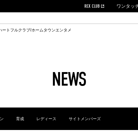
REX CLUB
ワンタッ
ハートフルクラブ/ホームタウン
エンタメ
クール
ウンロード
の個人出場データ
EX CLUB よくある質問
EX TICKETで購入
ホスピタリティシート
育成オフィシャルサイト
会社概況
ハートフルクリニック
MDP(マッチデープログラム/WEB版)
経営情報
過去の試合結果
チケット販売日
レッズビジネスクラブ
浦和レッズサッカー塾
年表
ハートフルトーク
全試合記録[PDF]
チケットの購入方法
ホームタウン
広告のお問合
REDS TO
ハート
Who
ホ
ャルサポーターズクラブ
ールとマナー
す席
ビューボックス
新型コロナウイルス感染症対策
浦和レッズ後援会
天皇杯
アウェイチケット
SPORTS FOR 
横断幕掲出希望
ア
ある質問
クール
位表
浦和レッズDELI
席種・料金
パートナーストーリー
特別企画
REDLife
ハートフルクリニック
REX POINTチケット交換
DAZN
パートナーアクティベーション満足度
アーカイブ
ハートフルトーク
ハー
フラッグサイズ以下)掲出希望者の事前申請
援者
ホームゲームでの入場
い合わせ
NEWS
合運営管理規定
中症対策
荒天時の対応について
浦和サッカーストリート(URAWA SOCCER STREET)
レッズロー
ケット
ッズランド
ビューボックス
支援活動
浦和レッズSDGs
駐車場駐車券
ン
育成
レディース
サイトメンバーズ
に向けて