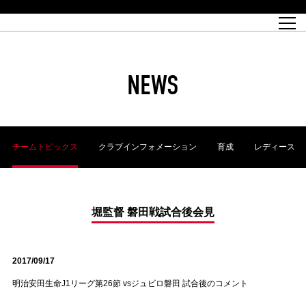
試合日程
トップチーム
チケット情報
REX CLUB
レッドボルテージ
クラブプロフィール
パートナー
レディースオフィシャルサイト
ハートフルクラブとは
壁紙ダウンロード
レッズランドオフィシャルサイト
試合速報
REX CLUBとは
Partners PLAZA
ユース
REX TICKETとは
オンラインショップ
バーチャル背景ダウンロード
浦和レッズ 理念
コーチングスタッフ
2022個人出場データ[PDF]
ジュニアユース
REX CLUB LOYALTY
パートナーストーリー
初めて観戦ガイド
ジュニア
過去の個人出場データ
育成オフィシャルサイト
REX TICKETで購入
REX CLUB よくある質問
浦和レッズ 選手理念
ホスピタリティシート
ハートフルスクール
ぬりえダウンロード
チケット販売日
ハートフルクリニック
MDP(マッチデープログラム/WEB版)
会社概況
過去の試合結果
レッズビジネスクラブ
浦和レッズサッカー塾
経営情報
チケットの購入方法
全試合記録[PDF]
年表
NEWS
Who's Who[PDF]
席種・料金
ホームタウン
広告のお問合せ
ハートフルトーク
REDS TOMORROW
2022シーズンチケット
ホームタウン活動報告BLOG
埼玉スタジアム2002(アクセス)
ハートフルサッカー
『浦和レッズをみにいこう!!』マップ
団体観戦チケット
浦和駒場スタジアム(アクセス)
企画シート
このゆびとまれっず！
ハートフルパートナー
アーカイブ
テーブルシート
リンク
ハートフルクラブ掲示板
R-file
ホームゲーム情報
ファミリーシート
チームトピックス
クラブインフォメーション
育成
レディース
観戦ルールとマナー
車いす席
浦和サッカーストリート(URAWA SOCCER STREET)
ビューボックス
新型コロナウイルス感染症対策
天皇杯
アウェイチケット
横断幕掲出希望者の事前申請
オフィシャルサポーターズクラブ
大旗掲出希望者の事前申請
浦和レッズ後援会
振り旗掲出希望者の事前申請
SPORTS FOR PEACE! プロジェクト
支援活動
堀監督 磐田戦試合後会見
オフィシャルフラッグ以外の旗(Lフラッグサイズ以下)掲出希望者の事
安全で快適なスタジアムに向けて
前申請
2017/09/17
クラウドファンディングご支援者
ホームゲームでの入場方法について
トレーニングスケジュール
明治安田生命J1リーグ第26節 vsジュビロ磐田 試合後のコメント
大原サッカー場
SPORTS FOR PEACE! プロジェクト