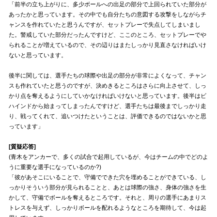
「前半の立ち上がりに、多少ボールへの出足の部分で上回られていた部分が
あったかと思っています。その中でも自分たちの意図する攻撃をしながらチ
試合運営管理規定
ャンスを作れていたと思うんですが、セットプレーで失点してしまいまし
た。警戒していた部分だったんですけど、ここのところ、セットプレーでや
られることが増えているので、その辺りはまたしっかり見直さなければいけ
ないと思っています。
後半に関しては、選手たちの球際や出足の部分が非常によくなって、チャン
スも作れていたと思うのですが、決めきるところはさらに向上させて、しっ
かり点を奪えるようにしていかなければいけないと思っています。後半はビ
ハインドから始まってしまったんですけど、選手たちは最後までしっかり走
り、戦ってくれて、追いつけたということは、評価できるのではないかと思
っています」
[質疑応答]
(青木をアンカーで、多くの試合で起用しているが、今はチームの中でどのよ
うに重要な選手になっているのか?)
「彼があそこにいることで、守備でできた穴を埋めることができている、し
っかりそういう部分が見られることと、あとは球際の強さ、身体の強さを生
かして、守備でボールを奪えるところです。それと、周りの選手にあまりス
トレスを与えず、しっかりボールを配れるようなところを期待して、今は起