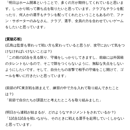
「明日はホーム開幕ということで、多くの方が期待してくれていると思いま
す。しっかり戦って勝ち点を取りたいと思っています。クラブもチラシを配
試合運営管理規定
ったり、何人かの選手もチラシを配ってくれたということもあるので、ファ
ン・サポーターのみなさん、クラブ、選手、全員の力を合わせていいゲーム
をしたいと思っています」
[質疑応答]
(広島は監督も替わって戦い方も変わっていると思うが、攻守において気をつ
けなければいけないことは？)
「この前の試合を見る限り、守備をしっかりしてきますし、前線には外国籍
のタレントもいるので、そこで隙をつくらないように、無駄な失点をしない
ようにしたいです。そして、自分たちの攻撃で相手の守備をこじ開けて、ゴ
ールを奪いに行きたいと思っています」
(前節のFC東京戦を踏まえて、練習の中で力を入れて取り組んできたこと
は？)
「前節で自分たちが課題だと考えたところを取り組みました」
(明日から連戦が始まるが、どのようなマネジメントをされているか？)
「1試合1試合を戦いながら、そのときに戦える選手を起用していくしかない
と思っています」