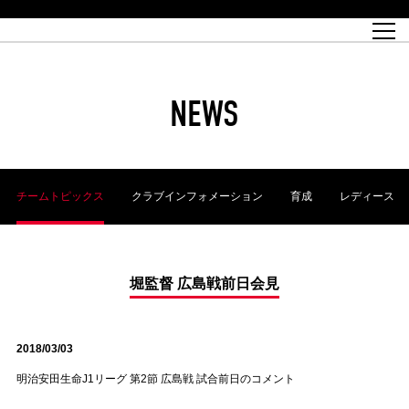
試合日程
トップチーム
チケット情報
REX CLUB
レッドボルテージ
クラブプロフィール
パートナー
レディースオフィシャルサイト
ハートフルクラブとは
壁紙ダウンロード
レッズランドオフィシャルサイト
試合速報
REX CLUBとは
Partners PLAZA
ユース
REX TICKETとは
オンラインショップ
バーチャル背景ダウンロード
浦和レッズ 理念
コーチングスタッフ
2022個人出場データ[PDF]
ジュニアユース
REX CLUB LOYALTY
パートナーストーリー
初めて観戦ガイド
ジュニア
過去の個人出場データ
育成オフィシャルサイト
REX TICKETで購入
REX CLUB よくある質問
浦和レッズ 選手理念
ホスピタリティシート
ハートフルスクール
ぬりえダウンロード
チケット販売日
ハートフルクリニック
MDP(マッチデープログラム/WEB版)
会社概況
過去の試合結果
レッズビジネスクラブ
浦和レッズサッカー塾
経営情報
チケットの購入方法
全試合記録[PDF]
年表
NEWS
Who's Who[PDF]
席種・料金
ホームタウン
広告のお問合せ
ハートフルトーク
REDS TOMORROW
2022シーズンチケット
ホームタウン活動報告BLOG
埼玉スタジアム2002(アクセス)
ハートフルサッカー
『浦和レッズをみにいこう!!』マップ
団体観戦チケット
浦和駒場スタジアム(アクセス)
企画シート
このゆびとまれっず！
ハートフルパートナー
アーカイブ
テーブルシート
リンク
ハートフルクラブ掲示板
R-file
ホームゲーム情報
ファミリーシート
チームトピックス
クラブインフォメーション
育成
レディース
観戦ルールとマナー
車いす席
浦和サッカーストリート(URAWA SOCCER STREET)
ビューボックス
新型コロナウイルス感染症対策
天皇杯
アウェイチケット
横断幕掲出希望者の事前申請
オフィシャルサポーターズクラブ
大旗掲出希望者の事前申請
浦和レッズ後援会
振り旗掲出希望者の事前申請
SPORTS FOR PEACE! プロジェクト
支援活動
堀監督 広島戦前日会見
オフィシャルフラッグ以外の旗(Lフラッグサイズ以下)掲出希望者の事
安全で快適なスタジアムに向けて
前申請
2018/03/03
クラウドファンディングご支援者
ホームゲームでの入場方法について
トレーニングスケジュール
明治安田生命J1リーグ 第2節 広島戦 試合前日のコメント
大原サッカー場
SPORTS FOR PEACE! プロジェクト