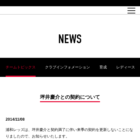
試合日程
トップチーム
チケット情報
REX CLUB
レッドボルテージ
クラブプロフィール
パートナー
レディースオフィシャルサイト
ハートフルクラブとは
壁紙ダウンロード
レッズランドオフィシャルサイト
試合速報
REX CLUBとは
Partners PLAZA
ユース
REX TICKETとは
オンラインショップ
バーチャル背景ダウンロード
浦和レッズ 理念
コーチングスタッフ
2022個人出場データ[PDF]
ジュニアユース
REX CLUB LOYALTY
パートナーストーリー
初めて観戦ガイド
ジュニア
過去の個人出場データ
育成オフィシャルサイト
REX TICKETで購入
REX CLUB よくある質問
浦和レッズ 選手理念
ホスピタリティシート
ハートフルスクール
ぬりえダウンロード
チケット販売日
ハートフルクリニック
MDP(マッチデープログラム/WEB版)
会社概況
過去の試合結果
レッズビジネスクラブ
浦和レッズサッカー塾
経営情報
チケットの購入方法
全試合記録[PDF]
年表
NEWS
Who's Who[PDF]
席種・料金
ホームタウン
広告のお問合せ
ハートフルトーク
REDS TOMORROW
2022シーズンチケット
ホームタウン活動報告BLOG
埼玉スタジアム2002(アクセス)
ハートフルサッカー
『浦和レッズをみにいこう!!』マップ
団体観戦チケット
浦和駒場スタジアム(アクセス)
企画シート
このゆびとまれっず！
ハートフルパートナー
アーカイブ
テーブルシート
リンク
ハートフルクラブ掲示板
R-file
ホームゲーム情報
ファミリーシート
チームトピックス
クラブインフォメーション
育成
レディース
観戦ルールとマナー
車いす席
浦和サッカーストリート(URAWA SOCCER STREET)
ビューボックス
新型コロナウイルス感染症対策
天皇杯
アウェイチケット
横断幕掲出希望者の事前申請
オフィシャルサポーターズクラブ
大旗掲出希望者の事前申請
浦和レッズ後援会
振り旗掲出希望者の事前申請
SPORTS FOR PEACE! プロジェクト
支援活動
坪井慶介との契約について
オフィシャルフラッグ以外の旗(Lフラッグサイズ以下)掲出希望者の事
安全で快適なスタジアムに向けて
前申請
2014/11/08
クラウドファンディングご支援者
ホームゲームでの入場方法について
トレーニングスケジュール
浦和レッズは、坪井慶介と契約満了に伴い来季の契約を更新しないことにな
りましたので、お知らせいたします。
大原サッカー場
SPORTS FOR PEACE! プロジェクト