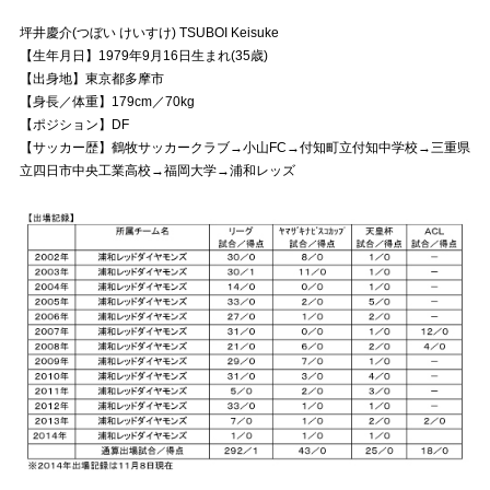
坪井慶介(つぼい けいすけ) TSUBOI Keisuke
試合運営管理規定
【生年月日】1979年9月16日生まれ(35歳)
【出身地】東京都多摩市
【身長／体重】179cm／70kg
【ポジション】DF
【サッカー歴】鶴牧サッカークラブ→小山FC→付知町立付知中学校→三重県
立四日市中央工業高校→福岡大学→浦和レッズ