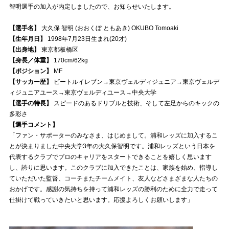
智明選手の加入が内定しましたので、お知らせいたします。
試合運営管理規定
【選手名】
大久保 智明 (おおくぼ ともあき) OKUBO Tomoaki
【生年月日】
1998年7月23日生まれ(20才)
【出身地】
東京都板橋区
【身長／体重】
170cm/62kg
【ポジション】
MF
【サッカー歴】
ビートルイレブン→東京ヴェルディジュニア→東京ヴェルデ
ィジュニアユース→東京ヴェルディユース→中央大学
【選手の特長】
スピードのあるドリブルと技術、そして左足からのキックの
多彩さ
【選手コメント】
「ファン・サポーターのみなさま、はじめまして。浦和レッズに加入するこ
とが決まりました中央大学3年の大久保智明です。浦和レッズという日本を
代表するクラブでプロのキャリアをスタートできることを嬉しく思います
し、誇りに思います。このクラブに加入できたことは、家族を始め、指導し
ていただいた監督、コーチまたチームメイト、友人などさまざまな人たちの
おかげです。感謝の気持ちを持って浦和レッズの勝利のために全力で走って
仕掛けて戦っていきたいと思います。応援よろしくお願いします」