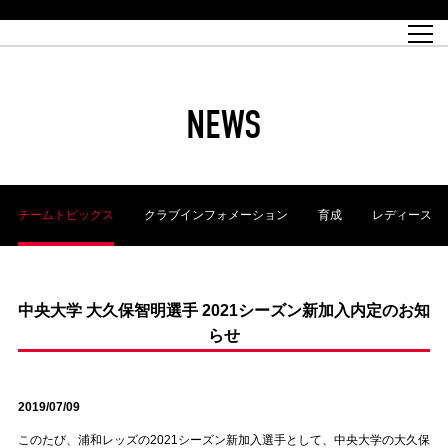
試合日程
トップチーム
チケット情報
REX CLUB
レッドボルテージ
クラブプロフィール
パートナー
レディースオフィシャルサイト
ハートフルクラブとは
壁紙ダウンロード
レッズランドオフィシャルサイト
試合速報
REX CLUBとは
Partners PLAZA
ユース
REX TICKETとは
オンラインショップ
バーチャル背景ダウンロード
浦和レッズ 理念
コーチングスタッフ
2022個人出場データ[PDF]
ジュニアユース
REX CLUB LOYALTY
パートナーストーリー
初めて観戦ガイド
ジュニア
過去の個人出場データ
育成オフィシャルサイト
REX TICKETで購入
REX CLUB よくある質問
浦和レッズ 選手理念
ホスピタリティシート
ハートフルスクール
ぬりえダウンロード
チケット販売日
ハートフルクリニック
MDP(マッチデープログラム/WEB版)
会社概況
過去の試合結果
レッズビジネスクラブ
浦和レッズサッカー塾
経営情報
チケットの購入方法
全試合記録[PDF]
年表
NEWS
Who's Who[PDF]
席種・料金
ホームタウン
広告のお問合せ
ハートフルトーク
REDS TOMORROW
2022シーズンチケット
ホームタウン活動報告BLOG
埼玉スタジアム2002(アクセス)
ハートフルサッカー
『浦和レッズをみにいこう!!』マップ
団体観戦チケット
浦和駒場スタジアム(アクセス)
企画シート
このゆびとまれっず！
ハートフルパートナー
アーカイブ
テーブルシート
リンク
ハートフルクラブ掲示板
R-file
ホームゲーム情報
ファミリーシート
チームトピックス
クラブインフォメーション
育成
レディース
観戦ルールとマナー
車いす席
浦和サッカーストリート(URAWA SOCCER STREET)
ビューボックス
新型コロナウイルス感染症対策
天皇杯
アウェイチケット
横断幕掲出希望者の事前申請
オフィシャルサポーターズクラブ
大旗掲出希望者の事前申請
浦和レッズ後援会
振り旗掲出希望者の事前申請
SPORTS FOR PEACE! プロジェクト
支援活動
中央大学 大久保智明選手 2021シーズン新加入内定のお知
らせ
オフィシャルフラッグ以外の旗(Lフラッグサイズ以下)掲出希望者の事
安全で快適なスタジアムに向けて
前申請
クラウドファンディングご支援者
ホームゲームでの入場方法について
トレーニングスケジュール
2019/07/09
このたび、浦和レッズの2021シーズン新加入選手として、中央大学の大久保
大原サッカー場
SPORTS FOR PEACE! プロジェクト