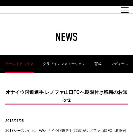
試合日程
トップチーム
チケット情報
REX CLUB
レッドボルテージ
クラブプロフィール
パートナー
レディースオフィシャルサイト
ハートフルクラブとは
壁紙ダウンロード
レッズランドオフィシャルサイト
試合速報
REX CLUBとは
Partners PLAZA
ユース
REX TICKETとは
オンラインショップ
バーチャル背景ダウンロード
浦和レッズ 理念
コーチングスタッフ
2022個人出場データ[PDF]
ジュニアユース
REX CLUB LOYALTY
パートナーストーリー
初めて観戦ガイド
ジュニア
過去の個人出場データ
育成オフィシャルサイト
REX TICKETで購入
REX CLUB よくある質問
浦和レッズ 選手理念
ホスピタリティシート
ハートフルスクール
ぬりえダウンロード
チケット販売日
ハートフルクリニック
MDP(マッチデープログラム/WEB版)
会社概況
過去の試合結果
レッズビジネスクラブ
浦和レッズサッカー塾
経営情報
チケットの購入方法
全試合記録[PDF]
年表
NEWS
Who's Who[PDF]
席種・料金
ホームタウン
広告のお問合せ
ハートフルトーク
REDS TOMORROW
2022シーズンチケット
ホームタウン活動報告BLOG
埼玉スタジアム2002(アクセス)
ハートフルサッカー
『浦和レッズをみにいこう!!』マップ
団体観戦チケット
浦和駒場スタジアム(アクセス)
企画シート
このゆびとまれっず！
ハートフルパートナー
アーカイブ
テーブルシート
リンク
ハートフルクラブ掲示板
R-file
ホームゲーム情報
ファミリーシート
チームトピックス
クラブインフォメーション
育成
レディース
観戦ルールとマナー
車いす席
浦和サッカーストリート(URAWA SOCCER STREET)
ビューボックス
新型コロナウイルス感染症対策
天皇杯
アウェイチケット
横断幕掲出希望者の事前申請
オフィシャルサポーターズクラブ
大旗掲出希望者の事前申請
浦和レッズ後援会
振り旗掲出希望者の事前申請
SPORTS FOR PEACE! プロジェクト
支援活動
オナイウ阿道選手 レノファ山口FCへ期限付き移籍のお知
らせ
オフィシャルフラッグ以外の旗(Lフラッグサイズ以下)掲出希望者の事
安全で快適なスタジアムに向けて
前申請
クラウドファンディングご支援者
ホームゲームでの入場方法について
トレーニングスケジュール
2018/01/05
2018シーズンから、FWオナイウ阿道選手(22歳)がレノファ山口FCへ期限付
大原サッカー場
SPORTS FOR PEACE! プロジェクト