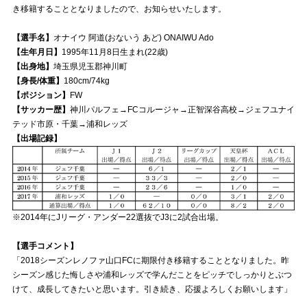
き移籍することとなりましたので、お知らせいたします。
試合運営管理規定
【選手名】
オナイウ 阿道(おないう あど) ONAIWU Ado
【生年月日】
1995年11月8日生まれ(22歳)
【出身地】
埼玉県児玉郡神川町
【身長/体重】
180cm/74kg
【ポジション】
FW
【サッカー歴】
神川パルフェ→FCコルージャ→正智深谷高校→ジェフユナイ
テッド市原・千葉→浦和レッズ
【出場記録】
※2014年にJリーグ・アンダー22選抜でJ3に2試合出場。
【選手コメント】
「2018シーズンレノファ山口FCに期限付き移籍することとなりました。昨
シーズン感じた悔しさや浦和レッズで学んだことをピッチでしっかりとぶつ
けて、成長してきたいと思います。引き続き、応援よろしくお願いします」