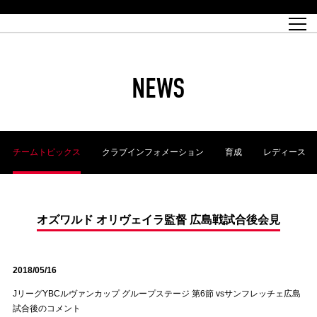
試合日程
トップチーム
チケット情報
REX CLUB
レッドボルテージ
クラブプロフィール
パートナー
レディースオフィシャルサイト
ハートフルクラブとは
壁紙ダウンロード
レッズランドオフィシャルサイト
試合速報
REX CLUBとは
Partners PLAZA
ユース
REX TICKETとは
オンラインショップ
バーチャル背景ダウンロード
浦和レッズ 理念
コーチングスタッフ
2022個人出場データ[PDF]
ジュニアユース
REX CLUB LOYALTY
パートナーストーリー
初めて観戦ガイド
ジュニア
過去の個人出場データ
育成オフィシャルサイト
REX TICKETで購入
REX CLUB よくある質問
浦和レッズ 選手理念
ホスピタリティシート
ハートフルスクール
ぬりえダウンロード
チケット販売日
ハートフルクリニック
MDP(マッチデープログラム/WEB版)
会社概況
過去の試合結果
レッズビジネスクラブ
浦和レッズサッカー塾
経営情報
チケットの購入方法
全試合記録[PDF]
年表
NEWS
Who's Who[PDF]
席種・料金
ホームタウン
広告のお問合せ
ハートフルトーク
REDS TOMORROW
2022シーズンチケット
ホームタウン活動報告BLOG
埼玉スタジアム2002(アクセス)
ハートフルサッカー
『浦和レッズをみにいこう!!』マップ
団体観戦チケット
浦和駒場スタジアム(アクセス)
企画シート
このゆびとまれっず！
ハートフルパートナー
アーカイブ
テーブルシート
リンク
ハートフルクラブ掲示板
R-file
ホームゲーム情報
ファミリーシート
チームトピックス
クラブインフォメーション
育成
レディース
観戦ルールとマナー
車いす席
浦和サッカーストリート(URAWA SOCCER STREET)
ビューボックス
新型コロナウイルス感染症対策
天皇杯
アウェイチケット
横断幕掲出希望者の事前申請
オフィシャルサポーターズクラブ
大旗掲出希望者の事前申請
浦和レッズ後援会
振り旗掲出希望者の事前申請
SPORTS FOR PEACE! プロジェクト
支援活動
オズワルド オリヴェイラ監督 広島戦試合後会見
オフィシャルフラッグ以外の旗(Lフラッグサイズ以下)掲出希望者の事
安全で快適なスタジアムに向けて
前申請
2018/05/16
クラウドファンディングご支援者
ホームゲームでの入場方法について
トレーニングスケジュール
JリーグYBCルヴァンカップ グループステージ 第6節 vsサンフレッチェ広島
試合後のコメント
大原サッカー場
SPORTS FOR PEACE! プロジェクト