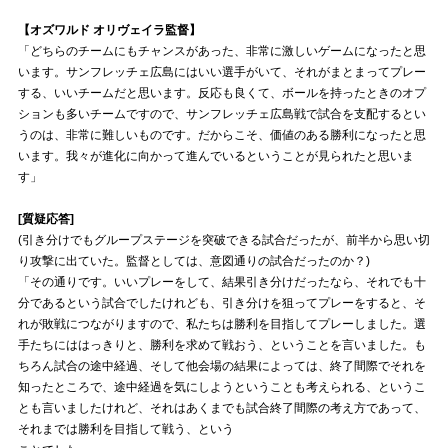
【オズワルド オリヴェイラ監督】
試合運営管理規定
「どちらのチームにもチャンスがあった、非常に激しいゲームになったと思
います。サンフレッチェ広島にはいい選手がいて、それがまとまってプレー
する、いいチームだと思います。反応も良くて、ボールを持ったときのオプ
ションも多いチームですので、サンフレッチェ広島戦で試合を支配するとい
うのは、非常に難しいものです。だからこそ、価値のある勝利になったと思
います。我々が進化に向かって進んでいるということが見られたと思いま
す」
[質疑応答]
(引き分けでもグループステージを突破できる試合だったが、前半から思い切
り攻撃に出ていた。監督としては、意図通りの試合だったのか？)
「その通りです。いいプレーをして、結果引き分けだったなら、それでも十
分であるという試合でしたけれども、引き分けを狙ってプレーをすると、そ
れが敗戦につながりますので、私たちは勝利を目指してプレーしました。選
手たちにははっきりと、勝利を求めて戦おう、ということを言いました。も
ちろん試合の途中経過、そして他会場の結果によっては、終了間際でそれを
知ったところで、途中経過を気にしようということも考えられる、というこ
とも言いましたけれど、それはあくまでも試合終了間際の考え方であって、
それまでは勝利を目指して戦う、という