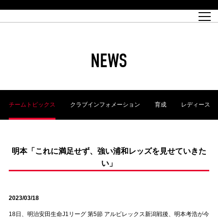
試合日程
トップチーム
チケット情報
REX CLUB
レッドボルテージ
クラブプロフィール
パートナー
レディースオフィシャルサイト
ハートフルクラブとは
壁紙ダウンロード
レッズランドオフィシャルサイト
試合速報
REX CLUBとは
Partners PLAZA
ユース
REX TICKETとは
オンラインショップ
バーチャル背景ダウンロード
浦和レッズ 理念
コーチングスタッフ
2022個人出場データ[PDF]
ジュニアユース
REX CLUB LOYALTY
パートナーストーリー
初めて観戦ガイド
ジュニア
過去の個人出場データ
育成オフィシャルサイト
REX TICKETで購入
REX CLUB よくある質問
浦和レッズ 選手理念
ホスピタリティシート
ハートフルスクール
ぬりえダウンロード
チケット販売日
ハートフルクリニック
MDP(マッチデープログラム/WEB版)
会社概況
過去の試合結果
レッズビジネスクラブ
浦和レッズサッカー塾
経営情報
チケットの購入方法
全試合記録[PDF]
年表
NEWS
Who's Who[PDF]
席種・料金
ホームタウン
広告のお問合せ
ハートフルトーク
REDS TOMORROW
2022シーズンチケット
ホームタウン活動報告BLOG
埼玉スタジアム2002(アクセス)
ハートフルサッカー
『浦和レッズをみにいこう!!』マップ
団体観戦チケット
浦和駒場スタジアム(アクセス)
企画シート
このゆびとまれっず！
ハートフルパートナー
アーカイブ
テーブルシート
リンク
ハートフルクラブ掲示板
R-file
ホームゲーム情報
ファミリーシート
チームトピックス
クラブインフォメーション
育成
レディース
観戦ルールとマナー
車いす席
浦和サッカーストリート(URAWA SOCCER STREET)
ビューボックス
新型コロナウイルス感染症対策
天皇杯
アウェイチケット
横断幕掲出希望者の事前申請
オフィシャルサポーターズクラブ
大旗掲出希望者の事前申請
浦和レッズ後援会
振り旗掲出希望者の事前申請
SPORTS FOR PEACE! プロジェクト
支援活動
明本「これに満足せず、強い浦和レッズを見せていきた
い」
オフィシャルフラッグ以外の旗(Lフラッグサイズ以下)掲出希望者の事
安全で快適なスタジアムに向けて
前申請
クラウドファンディングご支援者
ホームゲームでの入場方法について
トレーニングスケジュール
2023/03/18
18日、明治安田生命J1リーグ 第5節 アルビレックス新潟戦後、明本考浩が今
大原サッカー場
SPORTS FOR PEACE! プロジェクト