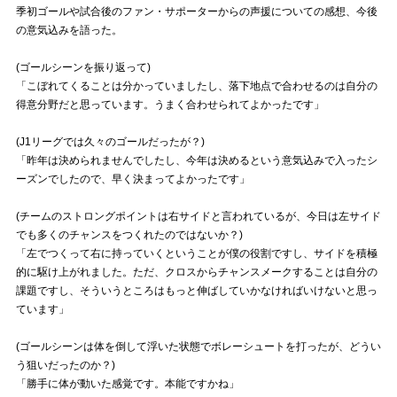
季初ゴールや試合後のファン・サポーターからの声援についての感想、今後
の意気込みを語った。
試合運営管理規定
(ゴールシーンを振り返って)
「こぼれてくることは分かっていましたし、落下地点で合わせるのは自分の
得意分野だと思っています。うまく合わせられてよかったです」
(J1リーグでは久々のゴールだったが？)
「昨年は決められませんでしたし、今年は決めるという意気込みで入ったシ
ーズンでしたので、早く決まってよかったです」
(チームのストロングポイントは右サイドと言われているが、今日は左サイド
でも多くのチャンスをつくれたのではないか？)
「左でつくって右に持っていくということが僕の役割ですし、サイドを積極
的に駆け上がれました。ただ、クロスからチャンスメークすることは自分の
課題ですし、そういうところはもっと伸ばしていかなければいけないと思っ
ています」
(ゴールシーンは体を倒して浮いた状態でボレーシュートを打ったが、どうい
う狙いだったのか？)
「勝手に体が動いた感覚です。本能ですかね」