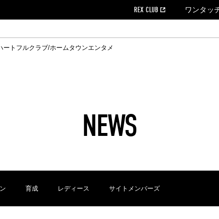
REX CLUB
ワンタッ
ハートフルクラブ/ホームタウン
エンタメ
クール
ウンロード
の個人出場データ
EX CLUB よくある質問
EX TICKETで購入
ホスピタリティシート
育成オフィシャルサイト
会社概況
ハートフルクリニック
MDP(マッチデープログラム/WEB版)
経営情報
過去の試合結果
チケット販売日
レッズビジネスクラブ
浦和レッズサッカー塾
年表
ハートフルトーク
全試合記録[PDF]
チケットの購入方法
ホームタウン
広告のお問合
REDS TO
ハート
Who
ホ
ャルサポーターズクラブ
ールとマナー
す席
ビューボックス
新型コロナウイルス感染症対策
浦和レッズ後援会
天皇杯
アウェイチケット
SPORTS FOR 
横断幕掲出希望
ア
ある質問
クール
位表
浦和レッズDELI
席種・料金
パートナーストーリー
特別企画
REDLife
ハートフルクリニック
REX POINTチケット交換
DAZN
パートナーアクティベーション満足度
アーカイブ
ハートフルトーク
ハー
フラッグサイズ以下)掲出希望者の事前申請
援者
ホームゲームでの入場
い合わせ
NEWS
合運営管理規定
中症対策
荒天時の対応について
浦和サッカーストリート(URAWA SOCCER STREET)
レッズロー
ケット
ッズランド
ビューボックス
支援活動
浦和レッズSDGs
駐車場駐車券
ン
育成
レディース
サイトメンバーズ
に向けて