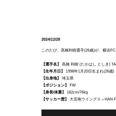
観戦ルールとマナー
試合運営管理規程
応援アイテムの事
練習
トレーニングスケジュール
大原サッカー場
2024/12/28
このたび、髙橋利樹選手(26歳)が、横浜
【選手名】
髙橋 利樹 (たかはし としき) TAKAH
【生年月日】
1998年1月20日生まれ(26歳)
【出身地】
埼玉県
【ポジション】
FW
【身長/体重】
182cm/76kg
【サッカー歴】
大宮南ウイングス→HAN 