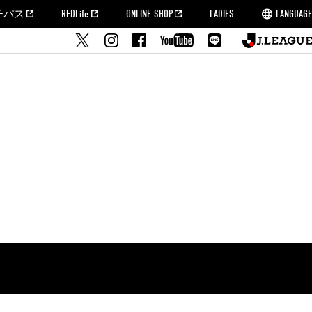
チパス
REDLife
ONLINE SHOP
LADIES
LANGUAGE
せ
MORROW
フルサッカー
's Who[PDF]
ームタウン活動報告BLOG
席種・料金
『浦和レッズをみにいこう!!』マップ
2022シーズンチケット
埼玉スタジアム2002(アクセス)
ハートフルパートナー
このゆびとまれっず！
団体観戦チケット
PEACE! プロジェクト
者の事前申請
大旗掲出希望者の事前申請
支援活動
調査
トフルサッカー
方法について
トレーニングスケジュール
ズ