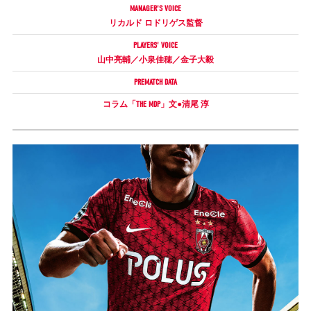
MANAGER'S VOICE
リカルド ロドリゲス監督
試合運営管理規定
PLAYERS' VOICE
山中亮輔／小泉佳穂／金子大毅
PREMATCH DATA
コラム「THE MDP」文●清尾 淳