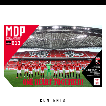
試合日程
トップチーム
チケット情報
REX CLUB
レッドボルテージ
クラブプロフィール
パートナー
レディースオフィシャルサイト
ハートフルクラブとは
壁紙ダウンロード
レッズランドオフィシャルサイト
試合速報
REX CLUBとは
Partners PLAZA
ユース
REX TICKETとは
オンラインショップ
バーチャル背景ダウンロード
浦和レッズ 理念
コーチングスタッフ
2022個人出場データ[PDF]
ジュニアユース
REX CLUB LOYALTY
パートナーストーリー
初めて観戦ガイド
ジュニア
過去の個人出場データ
育成オフィシャルサイト
REX TICKETで購入
REX CLUB よくある質問
浦和レッズ 選手理念
ホスピタリティシート
ハートフルスクール
ぬりえダウンロード
チケット販売日
ハートフルクリニック
MDP(マッチデープログラム/WEB版)
会社概況
過去の試合結果
レッズビジネスクラブ
浦和レッズサッカー塾
経営情報
チケットの購入方法
全試合記録[PDF]
年表
Who's Who[PDF]
席種・料金
ホームタウン
広告のお問合せ
ハートフルトーク
REDS TOMORROW
2022シーズンチケット
ホームタウン活動報告BLOG
埼玉スタジアム2002(アクセス)
ハートフルサッカー
『浦和レッズをみにいこう!!』マップ
団体観戦チケット
浦和駒場スタジアム(アクセス)
企画シート
このゆびとまれっず！
ハートフルパートナー
アーカイブ
テーブルシート
リンク
ハートフルクラブ掲示板
R-file
ホームゲーム情報
ファミリーシート
観戦ルールとマナー
車いす席
浦和サッカーストリート(URAWA SOCCER STREET)
ビューボックス
新型コロナウイルス感染症対策
天皇杯
アウェイチケット
横断幕掲出希望者の事前申請
オフィシャルサポーターズクラブ
大旗掲出希望者の事前申請
浦和レッズ後援会
振り旗掲出希望者の事前申請
SPORTS FOR PEACE! プロジェクト
支援活動
オフィシャルフラッグ以外の旗(Lフラッグサイズ以下)掲出希望者の事
安全で快適なスタジアムに向けて
前申請
クラウドファンディングご支援者
ホームゲームでの入場方法について
トレーニングスケジュール
CONTENTS
大原サッカー場
SPORTS FOR PEACE! プロジェクト