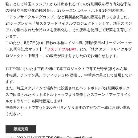
験」として埼玉スタジアムから排出されるゴミの分別回収を行う有効な手法
の検証や再製品化の検討をし、23シーズンはペットボトル3分別の推進、
試合運営管理規定
「アップサイクルマグカップ」など再製品化商品の販売を行ってきました。
24シーズンから「埼スタフードサイクルプロジェクト」として、埼玉スタジ
アムで排出された食品ロスを肥料化し、その肥料を使用して野菜を生育して
います。
このたび、8月7日(水)に行われる柏レイソル戦【明治安田×Jリーグ パートナ
ー10周年記念マッチ】「
サステナブルDAY
」にて「埼スタフードサイクルプ
ロジェクト～中華丼～」の販売が決まりましたのでお知らせします。
7月下旬にさいたま市内の畑にて本プロジェクトで育てた野菜(ほうれん草、
小松菜、チンゲン菜、ラディッシュ)を収穫し、中華丼の具として使用してい
ます。
また、埼玉スタジアムで場内外に設置されたペットボトル3分別回収ボック
スで回収されたペットボトルキャップより制作したスプーン「アップサイク
ルカトラリー」も同時販売します!
中華丼とセットで買うと100円引きとなりますのでぜひご一緒にお買い求め
ください。
販売売店
メイン302入口前売店(REDS Official Gourmet Shop)