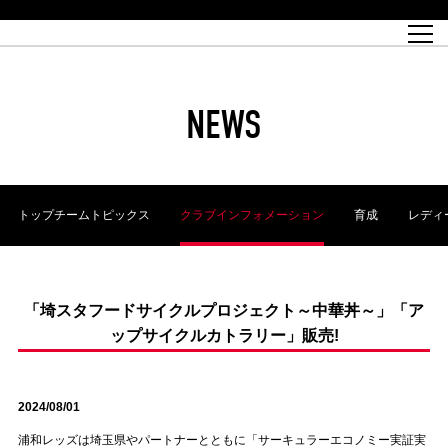
試合日程
トップチーム
チケット情報
REX CLUB
レッドボルテージ
クラブプロフィール
パートナー
レディースオフィシャルサイト
ハートフルクラブとは
壁紙ダウンロード
レッズランドオフィシャルサイト
試合速報
REX CLUBとは
Partners PLAZA
ユース
REX TICKETとは
オンラインショップ
バーチャル背景ダウンロード
浦和レッズ 理念
コーチングスタッフ
2022個人出場データ[PDF]
ジュニアユース
REX CLUB LOYALTY
パートナーストーリー
初めて観戦ガイド
ジュニア
過去の個人出場データ
育成オフィシャルサイト
REX TICKETで購入
REX CLUB よくある質問
浦和レッズ 選手理念
ホスピタリティシート
ハートフルスクール
ぬりえダウンロード
チケット販売日
ハートフルクリニック
MDP(マッチデープログラム/WEB版)
会社概況
過去の試合結果
レッズビジネスクラブ
浦和レッズサッカー塾
経営情報
チケットの購入方法
全試合記録[PDF]
年表
NEWS
Who's Who[PDF]
席種・料金
ホームタウン
広告のお問合せ
ハートフルトーク
REDS TOMORROW
2022シーズンチケット
ホームタウン活動報告BLOG
埼玉スタジアム2002(アクセス)
ハートフルサッカー
『浦和レッズをみにいこう!!』マップ
団体観戦チケット
浦和駒場スタジアム(アクセス)
企画シート
このゆびとまれっず！
ハートフルパートナー
アーカイブ
テーブルシート
リンク
ハートフルクラブ掲示板
R-file
ホームゲーム情報
ファミリーシート
トップチームトピックス
クラブインフォメーション
育成
レディ
観戦ルールとマナー
車いす席
浦和サッカーストリート(URAWA SOCCER STREET)
ビューボックス
新型コロナウイルス感染症対策
天皇杯
アウェイチケット
横断幕掲出希望者の事前申請
オフィシャルサポーターズクラブ
大旗掲出希望者の事前申請
浦和レッズ後援会
振り旗掲出希望者の事前申請
SPORTS FOR PEACE! プロジェクト
支援活動
「埼スタフードサイクルプロジェクト～中華丼～」「ア
ップサイクルカトラリー」販売!
オフィシャルフラッグ以外の旗(Lフラッグサイズ以下)掲出希望者の事
安全で快適なスタジアムに向けて
前申請
クラウドファンディングご支援者
ホームゲームでの入場方法について
トレーニングスケジュール
2024/08/01
浦和レッズは埼玉県やパートナーとともに「サーキュラーエコノミー実証実
大原サッカー場
SPORTS FOR PEACE! プロジェクト