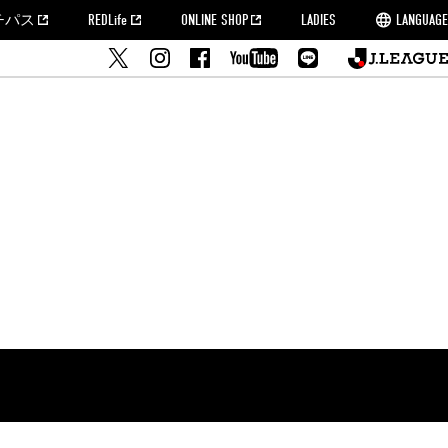
チパス
REDLife
ONLINE SHOP
LADIES
LANGUAGE
せ
MORROW
フルサッカー
's Who[PDF]
ームタウン活動報告BLOG
席種・料金
『浦和レッズをみにいこう!!』マップ
2022シーズンチケット
埼玉スタジアム2002(アクセス)
ハートフルパートナー
このゆびとまれっず！
団体観戦チケット
PEACE! プロジェクト
者の事前申請
大旗掲出希望者の事前申請
支援活動
調査
トフルサッカー
方法について
トレーニングスケジュール
ズ