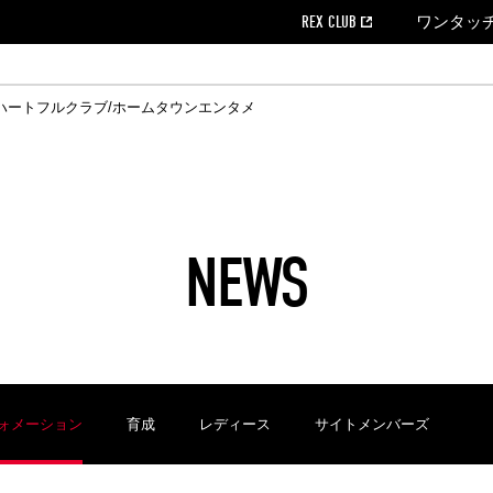
REX CLUB
ワンタッ
ハートフルクラブ/ホームタウン
エンタメ
クール
ウンロード
の個人出場データ
EX CLUB よくある質問
EX TICKETで購入
ホスピタリティシート
育成オフィシャルサイト
会社概況
ハートフルクリニック
MDP(マッチデープログラム/WEB版)
経営情報
過去の試合結果
チケット販売日
レッズビジネスクラブ
浦和レッズサッカー塾
年表
ハートフルトーク
全試合記録[PDF]
チケットの購入方法
ホームタウン
広告のお問合
REDS TO
ハート
Who
ホ
ャルサポーターズクラブ
ールとマナー
す席
ビューボックス
新型コロナウイルス感染症対策
浦和レッズ後援会
天皇杯
アウェイチケット
SPORTS FOR 
横断幕掲出希望
ア
ある質問
クール
位表
浦和レッズDELI
席種・料金
パートナーストーリー
特別企画
REDLife
ハートフルクリニック
REX POINTチケット交換
DAZN
パートナーアクティベーション満足度
アーカイブ
ハートフルトーク
ハー
フラッグサイズ以下)掲出希望者の事前申請
援者
ホームゲームでの入場
い合わせ
NEWS
合運営管理規定
中症対策
荒天時の対応について
浦和サッカーストリート(URAWA SOCCER STREET)
レッズロー
ケット
ッズランド
ビューボックス
支援活動
浦和レッズSDGs
駐車場駐車券
ォメーション
育成
レディース
サイトメンバーズ
に向けて