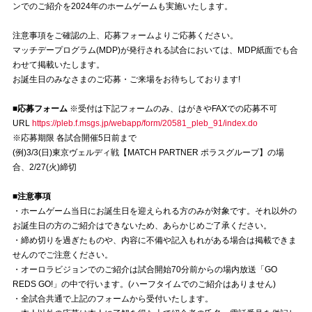
ンでのご紹介を2024年のホームゲームも実施いたします。
試合運営管理規定
注意事項をご確認の上、応募フォームよりご応募ください。
マッチデープログラム(MDP)が発行される試合においては、MDP紙面でも合
わせて掲載いたします。
お誕生日のみなさまのご応募・ご来場をお待ちしております!
■応募フォーム
※受付は下記フォームのみ、はがきやFAXでの応募不可
URL
https://pleb.f.msgs.jp/webapp/form/20581_pleb_91/index.do
※応募期限 各試合開催5日前まで
(例)3/3(日)東京ヴェルディ戦【MATCH PARTNER ポラスグループ】の場
合、2/27(火)締切
■注意事項
・ホームゲーム当日にお誕生日を迎えられる方のみが対象です。それ以外の
お誕生日の方のご紹介はできないため、あらかじめご了承ください。
・締め切りを過ぎたものや、内容に不備や記入もれがある場合は掲載できま
せんのでご注意ください。
・オーロラビジョンでのご紹介は試合開始70分前からの場内放送「GO
REDS GO!」の中で行います。(ハーフタイムでのご紹介はありません)
・全試合共通で上記のフォームから受付いたします。