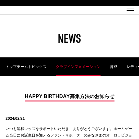
試合日程
トップチーム
チケット情報
REX CLUB
レッドボルテージ
クラブプロフィール
パートナー
レディースオフィシャルサイト
ハートフルクラブとは
壁紙ダウンロード
レッズランドオフィシャルサイト
試合速報
REX CLUBとは
Partners PLAZA
ユース
REX TICKETとは
オンラインショップ
バーチャル背景ダウンロード
浦和レッズ 理念
コーチングスタッフ
2022個人出場データ[PDF]
ジュニアユース
REX CLUB LOYALTY
パートナーストーリー
初めて観戦ガイド
ジュニア
過去の個人出場データ
育成オフィシャルサイト
REX TICKETで購入
REX CLUB よくある質問
浦和レッズ 選手理念
ホスピタリティシート
ハートフルスクール
ぬりえダウンロード
チケット販売日
ハートフルクリニック
MDP(マッチデープログラム/WEB版)
会社概況
過去の試合結果
レッズビジネスクラブ
浦和レッズサッカー塾
経営情報
チケットの購入方法
全試合記録[PDF]
年表
NEWS
Who's Who[PDF]
席種・料金
ホームタウン
広告のお問合せ
ハートフルトーク
REDS TOMORROW
2022シーズンチケット
ホームタウン活動報告BLOG
埼玉スタジアム2002(アクセス)
ハートフルサッカー
『浦和レッズをみにいこう!!』マップ
団体観戦チケット
浦和駒場スタジアム(アクセス)
企画シート
このゆびとまれっず！
ハートフルパートナー
アーカイブ
テーブルシート
リンク
ハートフルクラブ掲示板
R-file
ホームゲーム情報
ファミリーシート
トップチームトピックス
クラブインフォメーション
育成
レディ
観戦ルールとマナー
車いす席
浦和サッカーストリート(URAWA SOCCER STREET)
ビューボックス
新型コロナウイルス感染症対策
天皇杯
アウェイチケット
横断幕掲出希望者の事前申請
オフィシャルサポーターズクラブ
大旗掲出希望者の事前申請
浦和レッズ後援会
振り旗掲出希望者の事前申請
SPORTS FOR PEACE! プロジェクト
支援活動
HAPPY BIRTHDAY募集方法のお知らせ
オフィシャルフラッグ以外の旗(Lフラッグサイズ以下)掲出希望者の事
安全で快適なスタジアムに向けて
前申請
2024/02/21
クラウドファンディングご支援者
ホームゲームでの入場方法について
トレーニングスケジュール
いつも浦和レッズをサポートいただき、ありがとうございます。ホームゲー
ム当日にお誕生日を迎えるファン・サポーターのみなさまのオーロラビジョ
大原サッカー場
SPORTS FOR PEACE! プロジェクト