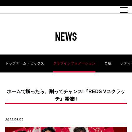
試合日程
トップチーム
チケット情報
REX CLUB
レッドボルテージ
クラブプロフィール
パートナー
レディースオフィシャルサイト
ハートフルクラブとは
壁紙ダウンロード
レッズランドオフィシャルサイト
試合速報
REX CLUBとは
Partners PLAZA
ユース
REX TICKETとは
オンラインショップ
バーチャル背景ダウンロード
浦和レッズ 理念
コーチングスタッフ
2022個人出場データ[PDF]
ジュニアユース
REX CLUB LOYALTY
パートナーストーリー
初めて観戦ガイド
ジュニア
過去の個人出場データ
育成オフィシャルサイト
REX TICKETで購入
REX CLUB よくある質問
浦和レッズ 選手理念
ホスピタリティシート
ハートフルスクール
ぬりえダウンロード
チケット販売日
ハートフルクリニック
MDP(マッチデープログラム/WEB版)
会社概況
過去の試合結果
レッズビジネスクラブ
浦和レッズサッカー塾
経営情報
チケットの購入方法
全試合記録[PDF]
年表
NEWS
Who's Who[PDF]
席種・料金
ホームタウン
広告のお問合せ
ハートフルトーク
REDS TOMORROW
2022シーズンチケット
ホームタウン活動報告BLOG
埼玉スタジアム2002(アクセス)
ハートフルサッカー
『浦和レッズをみにいこう!!』マップ
団体観戦チケット
浦和駒場スタジアム(アクセス)
企画シート
このゆびとまれっず！
ハートフルパートナー
アーカイブ
テーブルシート
リンク
ハートフルクラブ掲示板
R-file
ホームゲーム情報
ファミリーシート
トップチームトピックス
クラブインフォメーション
育成
レディ
観戦ルールとマナー
車いす席
浦和サッカーストリート(URAWA SOCCER STREET)
ビューボックス
新型コロナウイルス感染症対策
天皇杯
アウェイチケット
横断幕掲出希望者の事前申請
オフィシャルサポーターズクラブ
大旗掲出希望者の事前申請
浦和レッズ後援会
振り旗掲出希望者の事前申請
SPORTS FOR PEACE! プロジェクト
支援活動
ホームで勝ったら、削ってチャンス!『REDS Vスクラッ
チ』開催!!
オフィシャルフラッグ以外の旗(Lフラッグサイズ以下)掲出希望者の事
安全で快適なスタジアムに向けて
前申請
クラウドファンディングご支援者
ホームゲームでの入場方法について
トレーニングスケジュール
2023/06/02
大原サッカー場
SPORTS FOR PEACE! プロジェクト