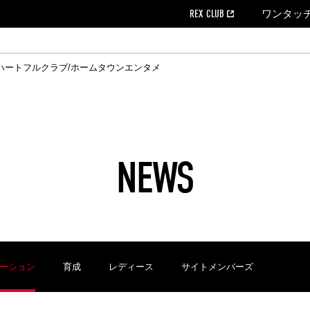
REX CLUB
ワンタッ
ハートフルクラブ/ホームタウン
エンタメ
クール
ウンロード
の個人出場データ
EX CLUB よくある質問
EX TICKETで購入
ホスピタリティシート
育成オフィシャルサイト
会社概況
ハートフルクリニック
MDP(マッチデープログラム/WEB版)
経営情報
過去の試合結果
チケット販売日
レッズビジネスクラブ
浦和レッズサッカー塾
年表
ハートフルトーク
全試合記録[PDF]
チケットの購入方法
ホームタウン
広告のお問合
REDS TO
ハート
Who
ホ
ャルサポーターズクラブ
ールとマナー
す席
ビューボックス
新型コロナウイルス感染症対策
浦和レッズ後援会
天皇杯
アウェイチケット
SPORTS FOR 
横断幕掲出希望
ア
ある質問
クール
位表
浦和レッズDELI
席種・料金
パートナーストーリー
特別企画
REDLife
ハートフルクリニック
REX POINTチケット交換
DAZN
パートナーアクティベーション満足度
アーカイブ
ハートフルトーク
ハー
フラッグサイズ以下)掲出希望者の事前申請
援者
ホームゲームでの入場
い合わせ
NEWS
合運営管理規定
中症対策
荒天時の対応について
浦和サッカーストリート(URAWA SOCCER STREET)
レッズロー
ケット
ッズランド
ビューボックス
支援活動
浦和レッズSDGs
駐車場駐車券
ーション
育成
レディース
サイトメンバーズ
に向けて