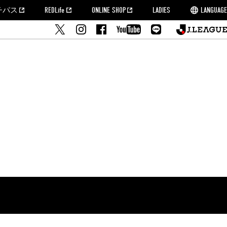
チパス
REDLife
ONLINE SHOP
LADIES
LANGUAGE
せ
MORROW
フルサッカー
's Who[PDF]
ームタウン活動報告BLOG
席種・料金
『浦和レッズをみにいこう!!』マップ
2022シーズンチケット
埼玉スタジアム2002(アクセス)
ハートフルパートナー
このゆびとまれっず！
団体観戦チケット
PEACE! プロジェクト
者の事前申請
大旗掲出希望者の事前申請
支援活動
調査
トフルサッカー
方法について
トレーニングスケジュール
ズ