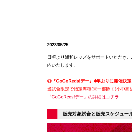
観戦ルールとマナー
試合運営管理規程
応援アイテムの事
練習
トレーニングスケジュール
大原サッカー場
2023/05/25
日頃より浦和レッズをサポートいただき、あり
内いたします。
◎『GoGoReds!デー』4年ぶりに開催決
当試合限定で指定席種(※一部除く)小中高生のチ
『GoGoReds!デー』の詳細はコチラ
販売対象試合と販売スケジュー