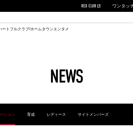
REX CLUB
ワンタッ
ハートフルクラブ/ホームタウン
エンタメ
クール
ウンロード
の個人出場データ
EX CLUB よくある質問
EX TICKETで購入
ホスピタリティシート
育成オフィシャルサイト
会社概況
ハートフルクリニック
MDP(マッチデープログラム/WEB版)
経営情報
過去の試合結果
チケット販売日
レッズビジネスクラブ
浦和レッズサッカー塾
年表
ハートフルトーク
全試合記録[PDF]
チケットの購入方法
ホームタウン
広告のお問合
REDS TO
ハート
Who
ホ
ャルサポーターズクラブ
ールとマナー
す席
ビューボックス
新型コロナウイルス感染症対策
浦和レッズ後援会
天皇杯
アウェイチケット
SPORTS FOR 
横断幕掲出希望
ア
ある質問
クール
位表
浦和レッズDELI
席種・料金
パートナーストーリー
特別企画
REDLife
ハートフルクリニック
REX POINTチケット交換
DAZN
パートナーアクティベーション満足度
アーカイブ
ハートフルトーク
ハー
フラッグサイズ以下)掲出希望者の事前申請
援者
ホームゲームでの入場
い合わせ
NEWS
合運営管理規定
中症対策
荒天時の対応について
浦和サッカーストリート(URAWA SOCCER STREET)
レッズロー
ケット
ッズランド
ビューボックス
支援活動
浦和レッズSDGs
駐車場駐車券
ーション
育成
レディース
サイトメンバーズ
に向けて