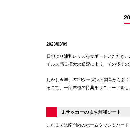
観戦ルールとマナー
試合運営管理規程
応援アイテムの事
練習
2
トレーニングスケジュール
大原サッカー場
2023/03/09
日頃より浦和レッズをサポートいただき、
イルス感染拡大の影響により、その多くの
しかし今年、2023シーズンは開幕から
そこで、一部席種の特典をリニューアルし
1.サッカーのまち浦和シート
これまでは南門内のホームタウン＆ハート