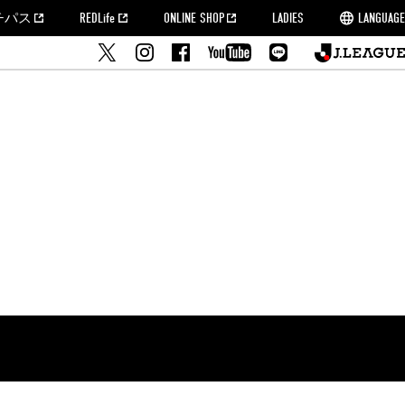
チパス
REDLife
ONLINE SHOP
LADIES
LANGUAGE
せ
MORROW
フルサッカー
's Who[PDF]
ームタウン活動報告BLOG
席種・料金
『浦和レッズをみにいこう!!』マップ
2022シーズンチケット
埼玉スタジアム2002(アクセス)
ハートフルパートナー
このゆびとまれっず！
団体観戦チケット
PEACE! プロジェクト
者の事前申請
大旗掲出希望者の事前申請
支援活動
調査
トフルサッカー
方法について
トレーニングスケジュール
ズ