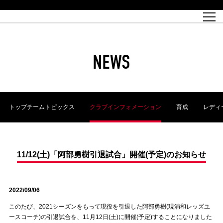
試合日程
トップチーム
チケット情報
REX CLUB
レッドボルテージ
クラブプロフィール
パートナー
レディースオフィシャルサイト
ハートフルクラブとは
壁紙ダウンロード
レッズランドオフィシャルサイト
試合速報
REX CLUBとは
Partners PLAZA
ユース
REX TICKETとは
オンラインショップ
バーチャル背景ダウンロード
浦和レッズ 理念
コーチングスタッフ
2022個人出場データ[PDF]
ジュニアユース
REX CLUB LOYALTY
パートナーストーリー
初めて観戦ガイド
ジュニア
過去の個人出場データ
育成オフィシャルサイト
REX TICKETで購入
REX CLUB よくある質問
浦和レッズ 選手理念
ホスピタリティシート
ハートフルスクール
ぬりえダウンロード
チケット販売日
ハートフルクリニック
MDP(マッチデープログラム/WEB版)
会社概況
過去の試合結果
レッズビジネスクラブ
浦和レッズサッカー塾
経営情報
チケットの購入方法
全試合記録[PDF]
年表
NEWS
Who's Who[PDF]
席種・料金
ホームタウン
広告のお問合せ
ハートフルトーク
REDS TOMORROW
2022シーズンチケット
ホームタウン活動報告BLOG
埼玉スタジアム2002(アクセス)
ハートフルサッカー
『浦和レッズをみにいこう!!』マップ
団体観戦チケット
浦和駒場スタジアム(アクセス)
企画シート
このゆびとまれっず！
ハートフルパートナー
アーカイブ
テーブルシート
リンク
ハートフルクラブ掲示板
R-file
ホームゲーム情報
ファミリーシート
トップチームトピックス
クラブインフォメーション
育成
レディ
観戦ルールとマナー
車いす席
浦和サッカーストリート(URAWA SOCCER STREET)
ビューボックス
新型コロナウイルス感染症対策
天皇杯
アウェイチケット
横断幕掲出希望者の事前申請
オフィシャルサポーターズクラブ
大旗掲出希望者の事前申請
浦和レッズ後援会
振り旗掲出希望者の事前申請
SPORTS FOR PEACE! プロジェクト
支援活動
11/12(土)「阿部勇樹引退試合」開催(予定)のお知らせ
オフィシャルフラッグ以外の旗(Lフラッグサイズ以下)掲出希望者の事
安全で快適なスタジアムに向けて
前申請
2022/09/06
クラウドファンディングご支援者
ホームゲームでの入場方法について
トレーニングスケジュール
このたび、2021シーズンをもって現役を引退した阿部勇樹(現浦和レッズユ
ースコーチ)の引退試合を、11月12日(土)に開催(予定)することになりました
大原サッカー場
SPORTS FOR PEACE! プロジェクト