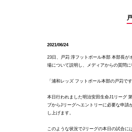
観戦ルールとマナー
試合運営管理規程
応援アイテムの事
練習
戸
トレーニングスケジュール
大原サッカー場
2021/06/24
23日、戸苅 淳フットボール本部 本部長
場について説明し、メディアからの質問に
「浦和レッズ フットボール本部の戸苅で
本日行われました明治安田生命J1リーグ 
ブからJリーグへエントリーに必要な申請
し上げます。
このような状況でJリーグの本日の試合に