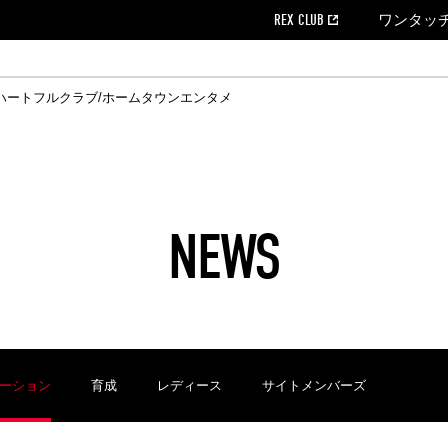
REX CLUB
ワンタッ
ハートフルクラブ/ホームタウン
エンタメ
クール
ウンロード
の個人出場データ
EX CLUB よくある質問
EX TICKETで購入
ホスピタリティシート
育成オフィシャルサイト
会社概況
ハートフルクリニック
MDP(マッチデープログラム/WEB版)
経営情報
過去の試合結果
チケット販売日
レッズビジネスクラブ
浦和レッズサッカー塾
年表
ハートフルトーク
全試合記録[PDF]
チケットの購入方法
ホームタウン
広告のお問合
REDS TO
ハート
Who
ホ
ャルサポーターズクラブ
ールとマナー
す席
ビューボックス
新型コロナウイルス感染症対策
浦和レッズ後援会
天皇杯
アウェイチケット
SPORTS FOR 
横断幕掲出希望
ア
ある質問
クール
位表
浦和レッズDELI
席種・料金
パートナーストーリー
特別企画
REDLife
ハートフルクリニック
REX POINTチケット交換
DAZN
パートナーアクティベーション満足度
アーカイブ
ハートフルトーク
ハー
フラッグサイズ以下)掲出希望者の事前申請
援者
ホームゲームでの入場
い合わせ
NEWS
合運営管理規定
中症対策
荒天時の対応について
浦和サッカーストリート(URAWA SOCCER STREET)
レッズロー
ケット
ッズランド
ビューボックス
支援活動
浦和レッズSDGs
駐車場駐車券
ーション
育成
レディース
サイトメンバーズ
に向けて