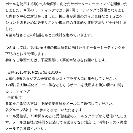
ポールを使用する旗)の掲出解禁に向けたサポーターミーティングを開催いた
しました。今回のミーティングでは、第2回ミーティングで課題となりまし
試合運営管理規定
た内容を中心に対話をしました。掲出者が周囲の方々と良好なコミュニケー
ションを図るために必要なことや掲出時の具体的な運用方法などを検討しま
した。
今後も皆さまとの対話をもとに検討を進めていきます。
つきましては、第4回振り旗の掲出解禁に向けたサポーターミーティングを
下記のとおり開催します。
参加をご希望の方は、下記要領にて事前申込みをお願いします。
○日時 2015年10月25日(日)13:00～
○場所 埼玉スタジアム会議室 ※レストプラザ入口に集合してください。
○内容 振り旗(塩化ビニール製などしなるポールを使用する旗)の掲出に関す
るミーティング
○事前受付
参加をご希望の方は、下記必要事項をメールにて送信してください。
各グループ2名までの参加とさせていただきます。
メール受信後、72時間をめどに受信確認のメールをクラブから返信いたしま
す。メール送信後72時間を経過しても返信がない場合は、浦和レッズへ再度
メールでご連絡ください。