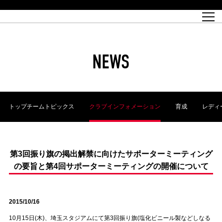
試合日程
トップチーム
チケット情報
REX CLUB
レッドボルテージ
クラブプロフィール
パートナー
レディースオフィシャルサイト
ハートフルクラブとは
壁紙ダウンロード
レッズランドオフィシャルサイト
試合速報
REX CLUBとは
Partners PLAZA
ユース
REX TICKETとは
オンラインショップ
バーチャル背景ダウンロード
浦和レッズ 理念
コーチングスタッフ
2022個人出場データ[PDF]
ジュニアユース
REX CLUB LOYALTY
パートナーストーリー
初めて観戦ガイド
ジュニア
過去の個人出場データ
育成オフィシャルサイト
REX TICKETで購入
REX CLUB よくある質問
浦和レッズ 選手理念
ホスピタリティシート
ハートフルスクール
ぬりえダウンロード
チケット販売日
ハートフルクリニック
MDP(マッチデープログラム/WEB版)
会社概況
過去の試合結果
レッズビジネスクラブ
浦和レッズサッカー塾
経営情報
チケットの購入方法
全試合記録[PDF]
年表
NEWS
Who's Who[PDF]
席種・料金
ホームタウン
広告のお問合せ
ハートフルトーク
REDS TOMORROW
2022シーズンチケット
ホームタウン活動報告BLOG
埼玉スタジアム2002(アクセス)
ハートフルサッカー
『浦和レッズをみにいこう!!』マップ
団体観戦チケット
浦和駒場スタジアム(アクセス)
企画シート
このゆびとまれっず！
ハートフルパートナー
アーカイブ
テーブルシート
リンク
ハートフルクラブ掲示板
R-file
ホームゲーム情報
ファミリーシート
トップチームトピックス
クラブインフォメーション
育成
レディ
観戦ルールとマナー
車いす席
浦和サッカーストリート(URAWA SOCCER STREET)
ビューボックス
新型コロナウイルス感染症対策
天皇杯
アウェイチケット
横断幕掲出希望者の事前申請
オフィシャルサポーターズクラブ
大旗掲出希望者の事前申請
浦和レッズ後援会
振り旗掲出希望者の事前申請
SPORTS FOR PEACE! プロジェクト
支援活動
第3回振り旗の掲出解禁に向けたサポーターミーティング
の要旨と第4回サポーターミーティングの開催について
オフィシャルフラッグ以外の旗(Lフラッグサイズ以下)掲出希望者の事
安全で快適なスタジアムに向けて
前申請
クラウドファンディングご支援者
ホームゲームでの入場方法について
トレーニングスケジュール
2015/10/16
10月15日(木)、埼玉スタジアムにて第3回振り旗(塩化ビニール製などしなる
大原サッカー場
SPORTS FOR PEACE! プロジェクト