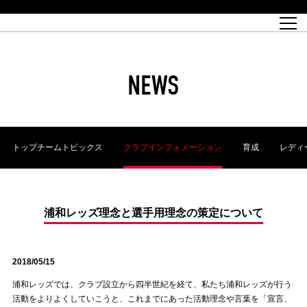
試合日程
トップチーム
チケット情報
REX CLUB
レッドボルテージ
クラブプロフィール
パートナー
レディースオフィシャルサイト
ハートフルクラブとは
壁紙ダウンロード
レッズランドオフィシャルサイト
試合速報
REX CLUBとは
Partners PLAZA
ユース
REX TICKETとは
オンラインショップ
バーチャル背景ダウンロード
浦和レッズ 理念
コーチングスタッフ
2022個人出場データ[PDF]
ジュニアユース
REX CLUB LOYALTY
パートナーストーリー
初めて観戦ガイド
ジュニア
過去の個人出場データ
育成オフィシャルサイト
REX TICKETで購入
REX CLUB よくある質問
浦和レッズ 選手理念
ホスピタリティシート
ハートフルスクール
ぬりえダウンロード
チケット販売日
ハートフルクリニック
MDP(マッチデープログラム/WEB版)
会社概況
過去の試合結果
レッズビジネスクラブ
浦和レッズサッカー塾
経営情報
チケットの購入方法
全試合記録[PDF]
年表
NEWS
Who's Who[PDF]
席種・料金
ホームタウン
広告のお問合せ
ハートフルトーク
REDS TOMORROW
2022シーズンチケット
ホームタウン活動報告BLOG
埼玉スタジアム2002(アクセス)
ハートフルサッカー
『浦和レッズをみにいこう!!』マップ
団体観戦チケット
浦和駒場スタジアム(アクセス)
企画シート
このゆびとまれっず！
ハートフルパートナー
アーカイブ
テーブルシート
リンク
ハートフルクラブ掲示板
R-file
ホームゲーム情報
ファミリーシート
トップチームトピックス
クラブインフォメーション
育成
レディ
観戦ルールとマナー
車いす席
浦和サッカーストリート(URAWA SOCCER STREET)
ビューボックス
新型コロナウイルス感染症対策
天皇杯
アウェイチケット
横断幕掲出希望者の事前申請
オフィシャルサポーターズクラブ
大旗掲出希望者の事前申請
浦和レッズ後援会
振り旗掲出希望者の事前申請
SPORTS FOR PEACE! プロジェクト
支援活動
浦和レッズ理念と選手用理念の策定について
オフィシャルフラッグ以外の旗(Lフラッグサイズ以下)掲出希望者の事
安全で快適なスタジアムに向けて
前申請
2018/05/15
クラウドファンディングご支援者
ホームゲームでの入場方法について
トレーニングスケジュール
浦和レッズでは、クラブ設立から四半世紀を経て、私たち浦和レッズが行う
活動をよりよくしていこうと、これまでにあった活動理念や言葉を「宣言、
大原サッカー場
SPORTS FOR PEACE! プロジェクト