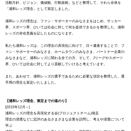
活動方針、ビジョン、価値観、行動規範」などと整理して、それら全体を
「浦和レッズ理念」として策定しました。
試合運営管理規定
浦和レッズの理念は、ファン・サポーターのみなさまをはじめ、サッカー
界、スポーツ界、ひいては社会に対して何を提供できるかを整理した、浦和
レッズの存在意義を記したものになります。
私たち浦和レッズは、この理念の具現化に向けて、日々邁進することで、フ
ァン・サポーターのみなさま、ホームタウンのみなさま、パートナー企業の
みなさまなど、浦和レッズに関わる全ての方、そして、Jリーグやスポーツ
界、ひいては社会に対してより貢献していけると考えています。
また、あわせて、浦和レッズの選手であるために必要な項目を整理した、選
手用の理念も策定いたしました。
【浦和レッズ理念、策定までの道のり】
[2015年12月～]
浦和レッズの理念を具現化する会(プロジェクトチーム)発足
理念の浸透などに定評のあるさまざまな企業を訪問し、考えや浸透について
学ぶ