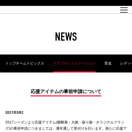
試合日程
トップチーム
チケット情報
REX CLUB
レッドボルテージ
クラブプロフィール
パートナー
レディースオフィシャルサイト
ハートフルクラブとは
壁紙ダウンロード
レッズランドオフィシャルサイト
試合速報
REX CLUBとは
Partners PLAZA
ユース
REX TICKETとは
オンラインショップ
バーチャル背景ダウンロード
浦和レッズ 理念
コーチングスタッフ
2022個人出場データ[PDF]
ジュニアユース
REX CLUB LOYALTY
パートナーストーリー
初めて観戦ガイド
ジュニア
過去の個人出場データ
育成オフィシャルサイト
REX TICKETで購入
REX CLUB よくある質問
浦和レッズ 選手理念
ホスピタリティシート
ハートフルスクール
ぬりえダウンロード
チケット販売日
ハートフルクリニック
MDP(マッチデープログラム/WEB版)
会社概況
過去の試合結果
レッズビジネスクラブ
浦和レッズサッカー塾
経営情報
チケットの購入方法
全試合記録[PDF]
年表
NEWS
Who's Who[PDF]
席種・料金
ホームタウン
広告のお問合せ
ハートフルトーク
REDS TOMORROW
2022シーズンチケット
ホームタウン活動報告BLOG
埼玉スタジアム2002(アクセス)
ハートフルサッカー
『浦和レッズをみにいこう!!』マップ
団体観戦チケット
浦和駒場スタジアム(アクセス)
企画シート
このゆびとまれっず！
ハートフルパートナー
アーカイブ
テーブルシート
リンク
ハートフルクラブ掲示板
R-file
ホームゲーム情報
ファミリーシート
トップチームトピックス
クラブインフォメーション
育成
レディ
観戦ルールとマナー
車いす席
浦和サッカーストリート(URAWA SOCCER STREET)
ビューボックス
新型コロナウイルス感染症対策
天皇杯
アウェイチケット
横断幕掲出希望者の事前申請
オフィシャルサポーターズクラブ
大旗掲出希望者の事前申請
浦和レッズ後援会
振り旗掲出希望者の事前申請
SPORTS FOR PEACE! プロジェクト
支援活動
応援アイテムの事前申請について
オフィシャルフラッグ以外の旗(Lフラッグサイズ以下)掲出希望者の事
安全で快適なスタジアムに向けて
前申請
2017/03/01
クラウドファンディングご支援者
ホームゲームでの入場方法について
トレーニングスケジュール
2017シーズンより応援アイテム(横断幕・大旗・振り旗・オリジナルフラッ
グ)の事前申請につきましては、通年通して受付けを行います。新たに応援ア
大原サッカー場
SPORTS FOR PEACE! プロジェクト