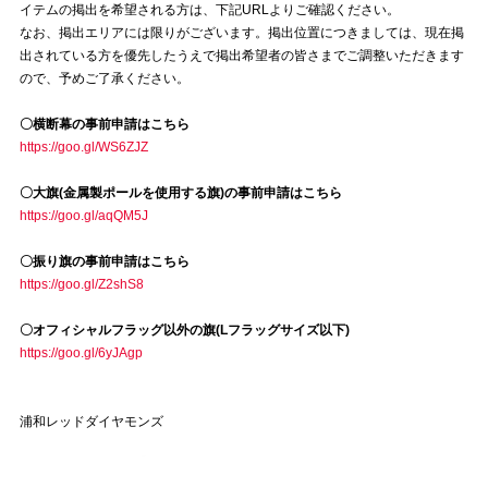
イテムの掲出を希望される方は、下記URLよりご確認ください。
なお、掲出エリアには限りがございます。掲出位置につきましては、現在掲
試合運営管理規定
出されている方を優先したうえで掲出希望者の皆さまでご調整いただきます
ので、予めご了承ください。
〇横断幕の事前申請はこちら
https://goo.gl/WS6ZJZ
〇大旗(金属製ポールを使用する旗)の事前申請はこちら
https://goo.gl/aqQM5J
〇振り旗の事前申請はこちら
https://goo.gl/Z2shS8
〇オフィシャルフラッグ以外の旗(Lフラッグサイズ以下)
https://goo.gl/6yJAgp
浦和レッドダイヤモンズ