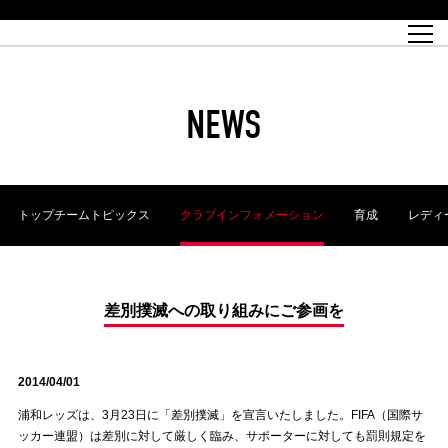
試合日程
トップチーム
チケット情報
REX CLUB
レッドボルテージ
クラブプロフィール
パートナー
レディースオフィシャルサイト
ハートフルクラブとは
壁紙ダウンロード
レッズランドオフィシャルサイト
試合速報
REX CLUBとは
Partners PLAZA
ユース
REX TICKETとは
オンラインショップ
バーチャル背景ダウンロード
浦和レッズ 理念
コーチングスタッフ
2022個人出場データ[PDF]
ジュニアユース
REX CLUB LOYALTY
パートナーストーリー
初めて観戦ガイド
ジュニア
過去の個人出場データ
育成オフィシャルサイト
REX TICKETで購入
REX CLUB よくある質問
浦和レッズ 選手理念
ホスピタリティシート
ハートフルスクール
ぬりえダウンロード
チケット販売日
ハートフルクリニック
MDP(マッチデープログラム/WEB版)
会社概況
過去の試合結果
レッズビジネスクラブ
浦和レッズサッカー塾
経営情報
チケットの購入方法
全試合記録[PDF]
年表
NEWS
Who's Who[PDF]
席種・料金
ホームタウン
広告のお問合せ
ハートフルトーク
REDS TOMORROW
2022シーズンチケット
ホームタウン活動報告BLOG
埼玉スタジアム2002(アクセス)
ハートフルサッカー
『浦和レッズをみにいこう!!』マップ
団体観戦チケット
浦和駒場スタジアム(アクセス)
企画シート
このゆびとまれっず！
ハートフルパートナー
アーカイブ
テーブルシート
リンク
ハートフルクラブ掲示板
R-file
ホームゲーム情報
ファミリーシート
トップチームトピックス
クラブインフォメーション
育成
レディ
観戦ルールとマナー
車いす席
浦和サッカーストリート(URAWA SOCCER STREET)
ビューボックス
新型コロナウイルス感染症対策
天皇杯
アウェイチケット
横断幕掲出希望者の事前申請
オフィシャルサポーターズクラブ
大旗掲出希望者の事前申請
浦和レッズ後援会
振り旗掲出希望者の事前申請
SPORTS FOR PEACE! プロジェクト
支援活動
差別撲滅への取り組みにご参画を
オフィシャルフラッグ以外の旗(Lフラッグサイズ以下)掲出希望者の事
安全で快適なスタジアムに向けて
前申請
2014/04/01
クラウドファンディングご支援者
ホームゲームでの入場方法について
トレーニングスケジュール
浦和レッズは、3月23日に「差別撲滅」を宣言いたしました。FIFA（国際サ
ッカー連盟）は差別に対して厳しく臨み、サポーターに対しても罰則規定を
大原サッカー場
SPORTS FOR PEACE! プロジェクト