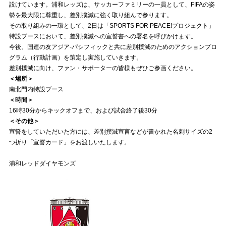
設けています。浦和レッズは、サッカーファミリーの一員として、FIFAの姿
勢を最大限に尊重し、差別撲滅に強く取り組んで参ります。
試合運営管理規定
その取り組みの一環として、2日は「SPORTS FOR PEACE!プロジェクト」
特設ブースにおいて、差別撲滅への宣誓書への署名を呼びかけます。
今後、国連の友アジア-パシフィックと共に差別撲滅のためのアクションプロ
グラム（行動計画）を策定し実施していきます。
差別撲滅に向け、ファン・サポーターの皆様もぜひご参画ください。
＜場所＞
南北門内特設ブース
＜時間＞
16時30分からキックオフまで、および試合終了後30分
＜その他＞
宣誓をしていただいた方には、差別撲滅宣言などが書かれた名刺サイズの2
つ折り「宣誓カード」をお渡しいたします。
浦和レッドダイヤモンズ