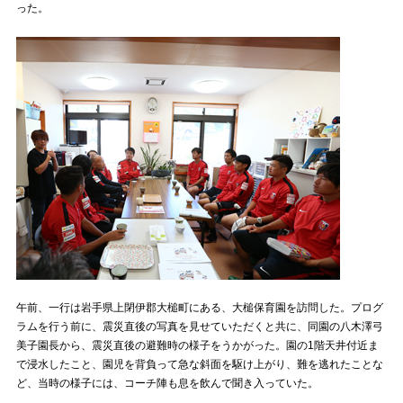
った。
試合運営管理規定
午前、一行は岩手県上閉伊郡大槌町にある、大槌保育園を訪問した。プログ
ラムを行う前に、震災直後の写真を見せていただくと共に、同園の八木澤弓
美子園長から、震災直後の避難時の様子をうかがった。園の1階天井付近ま
で浸水したこと、園児を背負って急な斜面を駆け上がり、難を逃れたことな
ど、当時の様子には、コーチ陣も息を飲んで聞き入っていた。