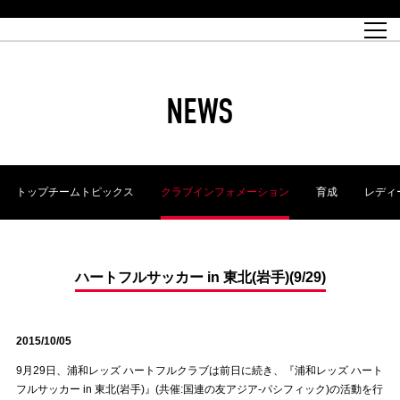
試合日程
トップチーム
チケット情報
REX CLUB
レッドボルテージ
クラブプロフィール
パートナー
レディースオフィシャルサイト
ハートフルクラブとは
壁紙ダウンロード
レッズランドオフィシャルサイト
試合速報
REX CLUBとは
Partners PLAZA
ユース
REX TICKETとは
オンラインショップ
バーチャル背景ダウンロード
浦和レッズ 理念
コーチングスタッフ
2022個人出場データ[PDF]
ジュニアユース
REX CLUB LOYALTY
パートナーストーリー
初めて観戦ガイド
ジュニア
過去の個人出場データ
育成オフィシャルサイト
REX TICKETで購入
REX CLUB よくある質問
浦和レッズ 選手理念
ホスピタリティシート
ハートフルスクール
ぬりえダウンロード
チケット販売日
ハートフルクリニック
MDP(マッチデープログラム/WEB版)
会社概況
過去の試合結果
レッズビジネスクラブ
浦和レッズサッカー塾
経営情報
チケットの購入方法
全試合記録[PDF]
年表
NEWS
Who's Who[PDF]
席種・料金
ホームタウン
広告のお問合せ
ハートフルトーク
REDS TOMORROW
2022シーズンチケット
ホームタウン活動報告BLOG
埼玉スタジアム2002(アクセス)
ハートフルサッカー
『浦和レッズをみにいこう!!』マップ
団体観戦チケット
浦和駒場スタジアム(アクセス)
企画シート
このゆびとまれっず！
ハートフルパートナー
アーカイブ
テーブルシート
リンク
ハートフルクラブ掲示板
R-file
ホームゲーム情報
ファミリーシート
トップチームトピックス
クラブインフォメーション
育成
レディ
観戦ルールとマナー
車いす席
浦和サッカーストリート(URAWA SOCCER STREET)
ビューボックス
新型コロナウイルス感染症対策
天皇杯
アウェイチケット
横断幕掲出希望者の事前申請
オフィシャルサポーターズクラブ
大旗掲出希望者の事前申請
浦和レッズ後援会
振り旗掲出希望者の事前申請
SPORTS FOR PEACE! プロジェクト
支援活動
ハートフルサッカー in 東北(岩手)(9/29)
オフィシャルフラッグ以外の旗(Lフラッグサイズ以下)掲出希望者の事
安全で快適なスタジアムに向けて
前申請
2015/10/05
クラウドファンディングご支援者
ホームゲームでの入場方法について
トレーニングスケジュール
9月29日、浦和レッズ ハートフルクラブは前日に続き、『浦和レッズ ハート
フルサッカー in 東北(岩手)』(共催:国連の友アジア-パシフィック)の活動を行
大原サッカー場
SPORTS FOR PEACE! プロジェクト