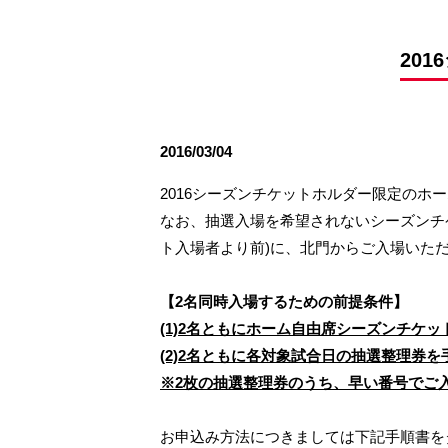
観戦ルールとマナー
試合運営管理規程
応援アイテムの事
練習
20
トレーニングスケジュール
大原サッカー場
2016/03/04
2016シーズンチケットホルダー限定の
なお、抽選入場を希望されないシーズンチ
ト入場者より前)に、北門からご入場いた
【2名同時入場するための前提条件】
(1)2名ともにホーム自由席シーズンチケ
(2)2名ともに各対象試合日の抽選整理券
※2枚の抽選整理券のうち、早い番号でご
お申込み方法につきましては下記手順書をダ