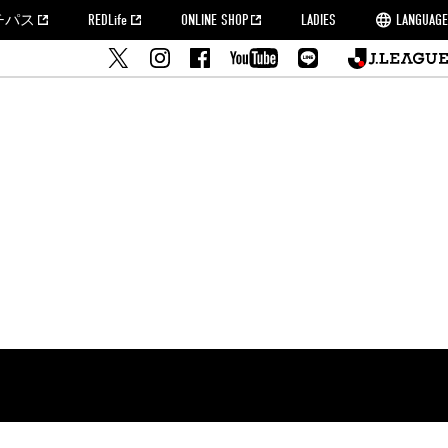
チパス
REDLife
ONLINE SHOP
LADIES
LANGUAGE
せ
MORROW
フルサッカー
's Who[PDF]
ームタウン活動報告BLOG
席種・料金
『浦和レッズをみにいこう!!』マップ
2022シーズンチケット
埼玉スタジアム2002(アクセス)
ハートフルパートナー
このゆびとまれっず！
団体観戦チケット
PEACE! プロジェクト
者の事前申請
大旗掲出希望者の事前申請
支援活動
調査
トフルサッカー
方法について
トレーニングスケジュール
ズ