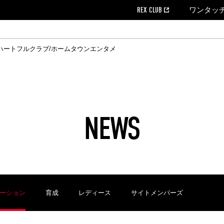
REX CLUB
ワンタッ
ハートフルクラブ/ホームタウン
エンタメ
クール
ウンロード
の個人出場データ
EX CLUB よくある質問
EX TICKETで購入
ホスピタリティシート
育成オフィシャルサイト
会社概況
ハートフルクリニック
MDP(マッチデープログラム/WEB版)
経営情報
過去の試合結果
チケット販売日
レッズビジネスクラブ
浦和レッズサッカー塾
年表
ハートフルトーク
全試合記録[PDF]
チケットの購入方法
ホームタウン
広告のお問合
REDS TO
ハート
Who
ホ
ャルサポーターズクラブ
ールとマナー
す席
ビューボックス
新型コロナウイルス感染症対策
浦和レッズ後援会
天皇杯
アウェイチケット
SPORTS FOR 
横断幕掲出希望
ア
ある質問
クール
位表
浦和レッズDELI
席種・料金
パートナーストーリー
特別企画
REDLife
ハートフルクリニック
REX POINTチケット交換
DAZN
パートナーアクティベーション満足度
アーカイブ
ハートフルトーク
ハー
フラッグサイズ以下)掲出希望者の事前申請
援者
ホームゲームでの入場
い合わせ
NEWS
合運営管理規定
中症対策
荒天時の対応について
浦和サッカーストリート(URAWA SOCCER STREET)
レッズロー
ケット
ッズランド
ビューボックス
支援活動
浦和レッズSDGs
駐車場駐車券
ーション
育成
レディース
サイトメンバーズ
に向けて