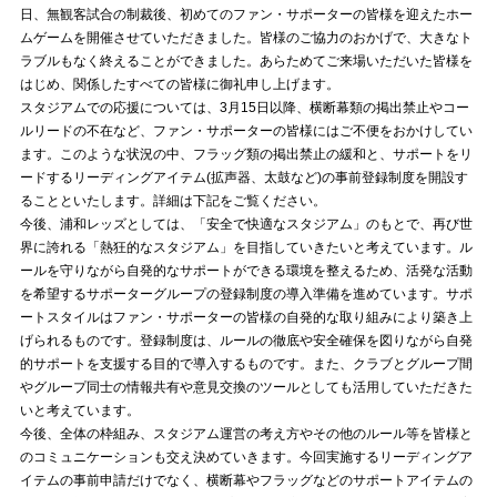
日、無観客試合の制裁後、初めてのファン・サポーターの皆様を迎えたホー
ムゲームを開催させていただきました。皆様のご協力のおかげで、大きなト
試合運営管理規定
ラブルもなく終えることができました。あらためてご来場いただいた皆様を
はじめ、関係したすべての皆様に御礼申し上げます。
スタジアムでの応援については、3月15日以降、横断幕類の掲出禁止やコー
ルリードの不在など、ファン・サポーターの皆様にはご不便をおかけしてい
ます。このような状況の中、フラッグ類の掲出禁止の緩和と、サポートをリ
ードするリーディングアイテム(拡声器、太鼓など)の事前登録制度を開設す
ることといたします。詳細は下記をご覧ください。
今後、浦和レッズとしては、「安全で快適なスタジアム」のもとで、再び世
界に誇れる「熱狂的なスタジアム」を目指していきたいと考えています。ル
ールを守りながら自発的なサポートができる環境を整えるため、活発な活動
を希望するサポーターグループの登録制度の導入準備を進めています。サポ
ートスタイルはファン・サポーターの皆様の自発的な取り組みにより築き上
げられるものです。登録制度は、ルールの徹底や安全確保を図りながら自発
的サポートを支援する目的で導入するものです。また、クラブとグループ間
やグループ同士の情報共有や意見交換のツールとしても活用していただきた
いと考えています。
今後、全体の枠組み、スタジアム運営の考え方やその他のルール等を皆様と
のコミュニケーションも交え決めていきます。今回実施するリーディングア
イテムの事前申請だけでなく、横断幕やフラッグなどのサポートアイテムの