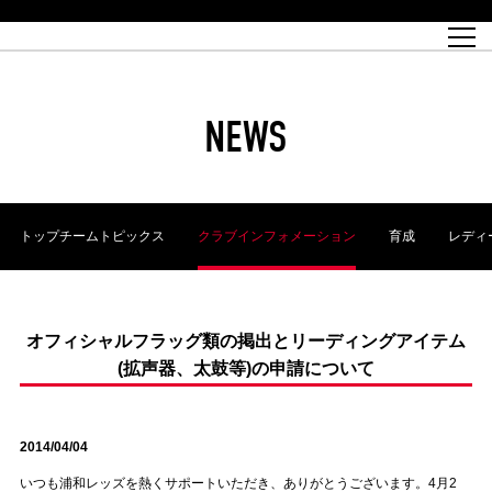
試合日程
トップチーム
チケット情報
REX CLUB
レッドボルテージ
クラブプロフィール
パートナー
レディースオフィシャルサイト
ハートフルクラブとは
壁紙ダウンロード
レッズランドオフィシャルサイト
試合速報
REX CLUBとは
Partners PLAZA
ユース
REX TICKETとは
オンラインショップ
バーチャル背景ダウンロード
浦和レッズ 理念
コーチングスタッフ
2022個人出場データ[PDF]
ジュニアユース
REX CLUB LOYALTY
パートナーストーリー
初めて観戦ガイド
ジュニア
過去の個人出場データ
育成オフィシャルサイト
REX TICKETで購入
REX CLUB よくある質問
浦和レッズ 選手理念
ホスピタリティシート
ハートフルスクール
ぬりえダウンロード
チケット販売日
ハートフルクリニック
MDP(マッチデープログラム/WEB版)
会社概況
過去の試合結果
レッズビジネスクラブ
浦和レッズサッカー塾
経営情報
チケットの購入方法
全試合記録[PDF]
年表
NEWS
Who's Who[PDF]
席種・料金
ホームタウン
広告のお問合せ
ハートフルトーク
REDS TOMORROW
2022シーズンチケット
ホームタウン活動報告BLOG
埼玉スタジアム2002(アクセス)
ハートフルサッカー
『浦和レッズをみにいこう!!』マップ
団体観戦チケット
浦和駒場スタジアム(アクセス)
企画シート
このゆびとまれっず！
ハートフルパートナー
アーカイブ
テーブルシート
リンク
ハートフルクラブ掲示板
R-file
ホームゲーム情報
ファミリーシート
トップチームトピックス
クラブインフォメーション
育成
レディ
観戦ルールとマナー
車いす席
浦和サッカーストリート(URAWA SOCCER STREET)
ビューボックス
新型コロナウイルス感染症対策
天皇杯
アウェイチケット
横断幕掲出希望者の事前申請
オフィシャルサポーターズクラブ
大旗掲出希望者の事前申請
浦和レッズ後援会
振り旗掲出希望者の事前申請
SPORTS FOR PEACE! プロジェクト
支援活動
オフィシャルフラッグ類の掲出とリーディングアイテム
(拡声器、太鼓等)の申請について
オフィシャルフラッグ以外の旗(Lフラッグサイズ以下)掲出希望者の事
安全で快適なスタジアムに向けて
前申請
クラウドファンディングご支援者
ホームゲームでの入場方法について
トレーニングスケジュール
2014/04/04
いつも浦和レッズを熱くサポートいただき、ありがとうございます。4月2
大原サッカー場
SPORTS FOR PEACE! プロジェクト