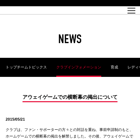
試合日程
トップチーム
チケット情報
REX CLUB
レッドボルテージ
クラブプロフィール
パートナー
レディースオフィシャルサイト
ハートフルクラブとは
壁紙ダウンロード
レッズランドオフィシャルサイト
試合速報
REX CLUBとは
Partners PLAZA
ユース
REX TICKETとは
オンラインショップ
バーチャル背景ダウンロード
浦和レッズ 理念
コーチングスタッフ
2022個人出場データ[PDF]
ジュニアユース
REX CLUB LOYALTY
パートナーストーリー
初めて観戦ガイド
ジュニア
過去の個人出場データ
育成オフィシャルサイト
REX TICKETで購入
REX CLUB よくある質問
浦和レッズ 選手理念
ホスピタリティシート
ハートフルスクール
ぬりえダウンロード
チケット販売日
ハートフルクリニック
MDP(マッチデープログラム/WEB版)
会社概況
過去の試合結果
レッズビジネスクラブ
浦和レッズサッカー塾
経営情報
チケットの購入方法
全試合記録[PDF]
年表
NEWS
Who's Who[PDF]
席種・料金
ホームタウン
広告のお問合せ
ハートフルトーク
REDS TOMORROW
2022シーズンチケット
ホームタウン活動報告BLOG
埼玉スタジアム2002(アクセス)
ハートフルサッカー
『浦和レッズをみにいこう!!』マップ
団体観戦チケット
浦和駒場スタジアム(アクセス)
企画シート
このゆびとまれっず！
ハートフルパートナー
アーカイブ
テーブルシート
リンク
ハートフルクラブ掲示板
R-file
ホームゲーム情報
ファミリーシート
トップチームトピックス
クラブインフォメーション
育成
レディ
観戦ルールとマナー
車いす席
浦和サッカーストリート(URAWA SOCCER STREET)
ビューボックス
新型コロナウイルス感染症対策
天皇杯
アウェイチケット
横断幕掲出希望者の事前申請
オフィシャルサポーターズクラブ
大旗掲出希望者の事前申請
浦和レッズ後援会
振り旗掲出希望者の事前申請
SPORTS FOR PEACE! プロジェクト
支援活動
アウェイゲームでの横断幕の掲出について
オフィシャルフラッグ以外の旗(Lフラッグサイズ以下)掲出希望者の事
安全で快適なスタジアムに向けて
前申請
2015/05/21
クラウドファンディングご支援者
ホームゲームでの入場方法について
トレーニングスケジュール
クラブは、ファン・サポーターの方々との対話を重ね、事前申請制のもと、
ホームゲームでの横断幕の掲出を解禁しました。その後、アウェイゲームで
大原サッカー場
SPORTS FOR PEACE! プロジェクト